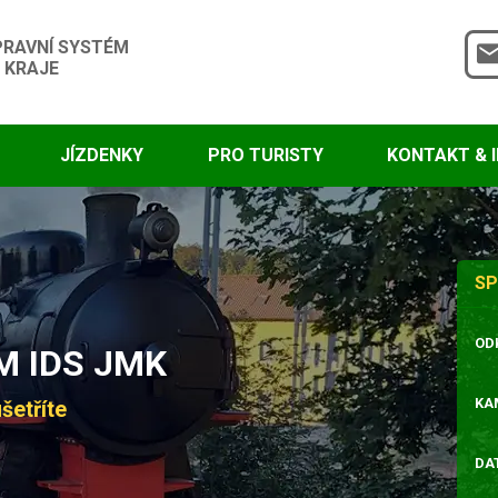
PRAVNÍ SYSTÉM
 KRAJE
JÍZDENKY
PRO TURISTY
KONTAKT & 
SP
OD
 IDS JMK
KA
šetříte
DA