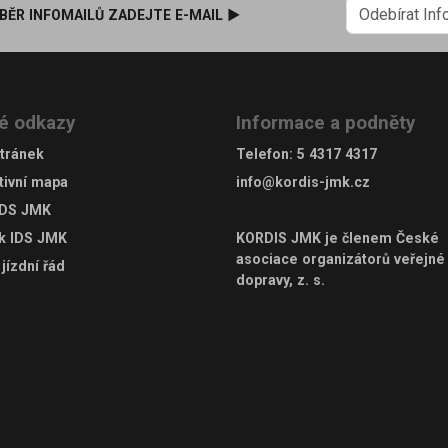
BĚR INFOMAILŮ ZADEJTE E-MAIL ►
é odkazy
Informace a podněty
tránek
Telefon
:
5 4317 4317
tivní mapa
info@kordis-jmk.cz
IDS JMK
ek IDS JMK
KORDIS JMK je členem
České
asociace organizátorů veřejné
jízdní řád
dopravy, z. s.