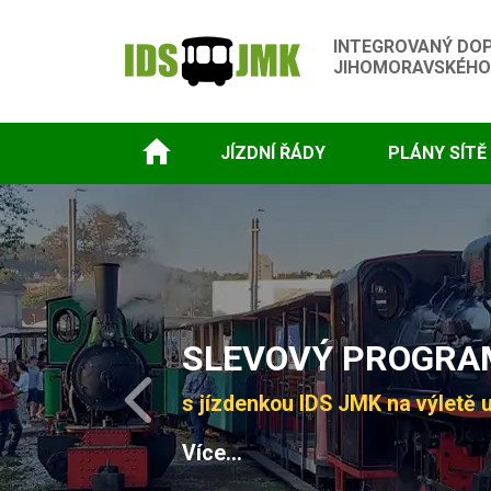
INTEGROVANÝ DO
JIHOMORAVSKÉHO
JÍZDNÍ ŘÁDY
PLÁNY SÍTĚ
Slide 1 of 4
SLEVOVÝ PROGRAM
s jízdenkou IDS JMK na výletě u
Previous
Více...