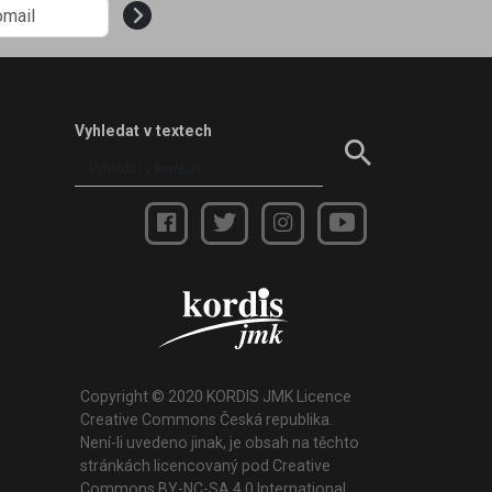
Vyhledat v textech
Copyright © 2020 KORDIS JMK Licence
Creative Commons Česká republika.
Není-li uvedeno jinak, je obsah na těchto
stránkách licencovaný pod Creative
Commons BY-NC-SA 4.0 International.