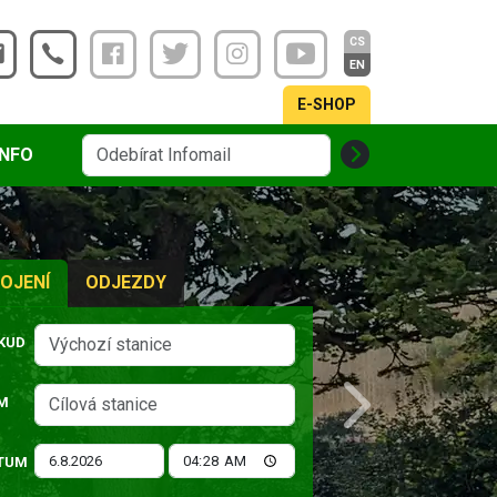
CS
EN
E-SHOP
INFO
OJENÍ
ODJEZDY
KUD
M
Next
TUM