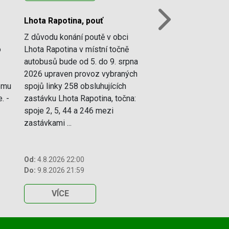
Lhota Rapotina, pouť
Next
Z důvodu konání poutě v obci
o
Lhota Rapotina v místní točně
autobusů bude od 5. do 9. srpna
2026 upraven provoz vybraných
vému
spojů linky 258 obsluhujících
. -
zastávku Lhota Rapotina, točna:
spoje 2, 5, 44 a 246 mezi
zastávkami ...
Od:
4.8.2026 22:00
Do:
9.8.2026 21:59
VÍCE