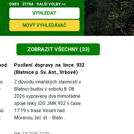
DNES
ZÍTRA
DALŠÍ VOLBY >>
VYHLEDAT
NOVÝ VYHLEDÁVAČ
ZOBRAZIT VŠECHNY
(33)
pod
Posílení dopravy na lince 932
(Blatnice p. Sv. Ant., Vrbové)
do
Z důvodu vinařských slavností v
e
Blatnici budou v sobotu 8. 08.
2026 vypraveny dva mimořádné
spoje linky IDS JMK 932 v čase
mů
17:19 v trase Veselí nad
:
Moravou, žel. st. - Blatn...
Od:
7.8.2026 22:00