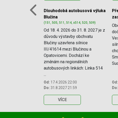
Dlouhodobá autobusová výluka
P
Previous
Blučina
za
(151, 505, 511, 514, x514, 520, 509)
Ob
Od 18. 4. 2026 do 31. 8. 2027 je z
doč
důvodu výstavby obchvatu
Ves
Blučiny uzavřena silnice
sil
III/41614 mezi Blučinou a
cho
Opatovicemi. Dochází ke
Smě
změnám na regionálních
Sud
autobusových linkách: Linka 514
...
Od:
17.4.2026 22:00
Od:
Do:
31.8.2027 21:59
Do:
VÍCE