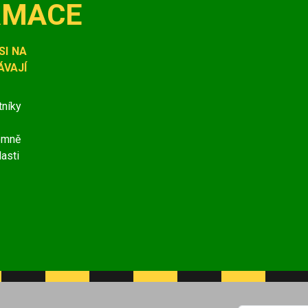
RMACE
SI NA
VAJÍ
tníky
jemně
lasti