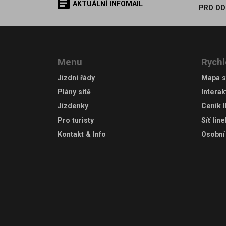
AKTUÁLNÍ INFOMAIL
PRO OD
Menu
Rychl
Jízdní řády
Mapa s
Plány sítě
Interak
Jízdenky
Ceník 
Pro turisty
Síť lin
Kontakt & Info
Osobní 