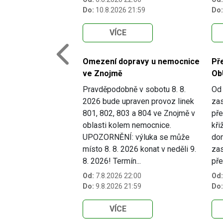
Do:
10.8.2026 21:59
Do:
VÍCE
Previous
Omezení dopravy u nemocnice
Př
ve Znojmě
Ob
Pravděpodobně v sobotu 8. 8.
Od 
2026 bude upraven provoz linek
zas
801, 802, 803 a 804 ve Znojmě v
pře
oblasti kolem nemocnice.
kři
UPOZORNĚNÍ: výluka se může
dom
místo 8. 8. 2026 konat v neděli 9.
zas
8. 2026! Termín...
pře
Od:
7.8.2026 22:00
Od:
Do:
9.8.2026 21:59
Do:
VÍCE