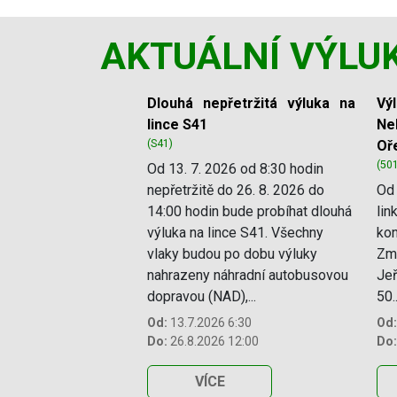
AKTUÁLNÍ VÝLU
Slide 1 of 11
Dlouhá nepřetržitá výluka na
Vý
lince S41
Ne
(S41)
Oř
(50
Od 13. 7. 2026 od 8:30 hodin
nepřetržitě do 26. 8. 2026 do
Od 
14:00 hodin bude probíhat dlouhá
lin
výluka na lince S41. Všechny
kon
vlaky budou po dobu výluky
Změ
nahrazeny náhradní autobusovou
Jeř
dopravou (NAD),...
50..
Od:
13.7.2026 6:30
Od:
Do:
26.8.2026 12:00
Do:
VÍCE