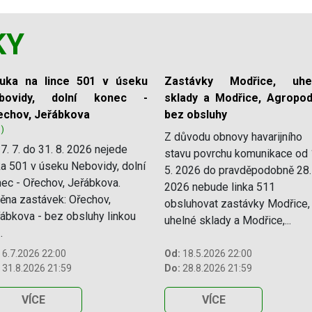
KY
luka na lince 501 v úseku
Zastávky Modřice, uhe
bovidy, dolní konec -
sklady a Modřice, Agropod
echov, Jeřábkova
bez obsluhy
1)
Z důvodu obnovy havarijního
7. 7. do 31. 8. 2026 nejede
stavu povrchu komunikace od 
ka 501 v úseku Nebovidy, dolní
5. 2026 do pravděpodobně 28.
ec - Ořechov, Jeřábkova.
2026 nebude linka 511
na zastávek: Ořechov,
obsluhovat zastávky Modřice,
ábkova - bez obsluhy linkou
uhelné sklady a Modřice,...
.
6.7.2026 22:00
Od:
18.5.2026 22:00
31.8.2026 21:59
Do:
28.8.2026 21:59
VÍCE
VÍCE