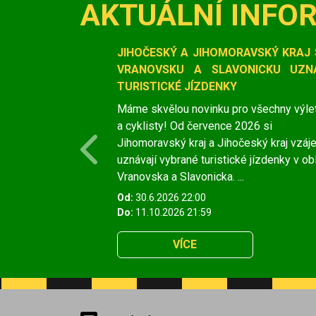
AKTUÁLNÍ INFO
Slide 1 of 1
JIHOČESKÝ A JIHOMORAVSKÝ KRAJ 
VRANOVSKU A SLAVONICKU UZNÁ
TURISTICKÉ JÍZDENKY
Máme skvělou novinku pro všechny výle
a cyklisty! Od července 2026 si
Jihomoravský kraj a Jihočeský kraj vzá
Previous
uznávají vybrané turistické jízdenky v ob
Vranovska a Slavonicka. ...
Od:
30.6.2026 22:00
Do:
11.10.2026 21:59
VÍCE