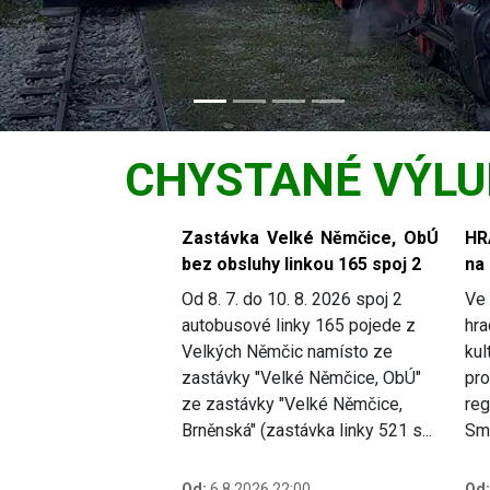
CHYSTANÉ VÝLU
Slide 1 of 5
Zastávka Velké Němčice, ObÚ
HR
bez obsluhy linkou 165 spoj 2
na
Od 8. 7. do 10. 8. 2026 spoj 2
Ve 
autobusové linky 165 pojede z
hra
Velkých Němčic namísto ze
kul
zastávky "Velké Němčice, ObÚ"
pro
ze zastávky "Velké Němčice,
reg
Brněnská" (zastávka linky 521 s...
Smě
Od:
6.8.2026 22:00
Od: