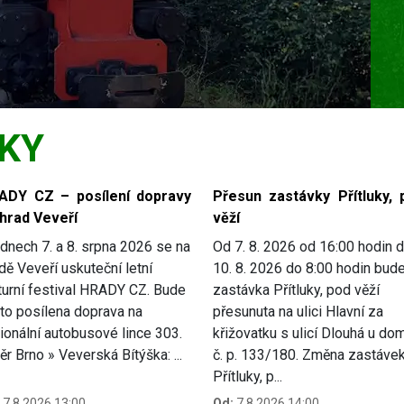
KY
ADY CZ – posílení dopravy
Přesun zastávky Přítluky, 
 hrad Veveří
věží
dnech 7. a 8. srpna 2026 se na
Od 7. 8. 2026 od 16:00 hodin 
dě Veveří uskuteční letní
10. 8. 2026 do 8:00 hodin bud
turní festival HRADY CZ. Bude
zastávka Přítluky, pod věží
to posílena doprava na
přesunuta na ulici Hlavní za
ionální autobusové lince 303.
křižovatku s ulicí Dlouhá u do
r Brno » Veverská Bítýška: ...
č. p. 133/180. Změna zastávek
Přítluky, p...
7.8.2026 13:00
Od:
7.8.2026 14:00