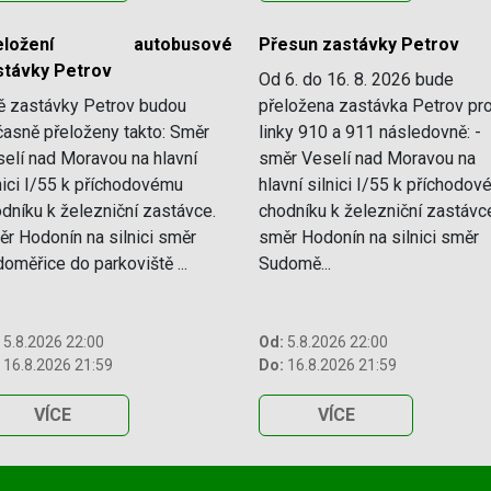
řeložení autobusové
Přesun zastávky Petrov
stávky Petrov
Od 6. do 16. 8. 2026 bude
ě zastávky Petrov budou
přeložena zastávka Petrov pr
asně přeloženy takto: Směr
linky 910 a 911 následovně: -
elí nad Moravou na hlavní
směr Veselí nad Moravou na
nici I/55 k příchodovému
hlavní silnici I/55 k příchodo
dníku k železniční zastávce.
chodníku k železniční zastávce
r Hodonín na silnici směr
směr Hodonín na silnici směr
oměřice do parkoviště ...
Sudomě...
5.8.2026 22:00
Od:
5.8.2026 22:00
16.8.2026 21:59
Do:
16.8.2026 21:59
VÍCE
VÍCE