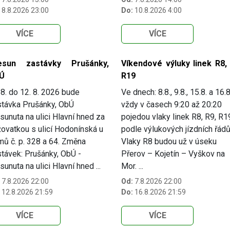
8.8.2026 23:00
Do:
10.8.2026 4:00
VÍCE
VÍCE
esun zastávky Prušánky,
Víkendové výluky linek R8, 
Ú
R19
8. do 12. 8. 2026 bude
Ve dnech: 8.8., 9.8., 15.8. a 16.8
távka Prušánky, ObÚ
vždy v časech 9:20 až 20:20
sunuta na ulici Hlavní hned za
pojedou vlaky linek R8, R9, R1
žovatkou s ulicí Hodonínská u
podle výlukových jízdních řádů
ů č. p. 328 a 64. Změna
Vlaky R8 budou už v úseku
távek: Prušánky, ObÚ -
Přerov – Kojetín – Vyškov na
sunuta na ulici Hlavní hned ...
Mor. ...
7.8.2026 22:00
Od:
7.8.2026 22:00
12.8.2026 21:59
Do:
16.8.2026 21:59
VÍCE
VÍCE