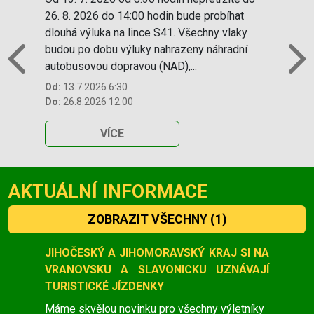
26. 8. 2026 do 14:00 hodin bude probíhat
dlouhá výluka na lince S41. Všechny vlaky
budou po dobu výluky nahrazeny náhradní
autobusovou dopravou (NAD),...
Previous
N
Od:
13.7.2026 6:30
Do:
26.8.2026 12:00
VÍCE
AKTUÁLNÍ INFORMACE
ZOBRAZIT VŠECHNY
(1)
Slide 1 of 1
JIHOČESKÝ A JIHOMORAVSKÝ KRAJ SI NA
VRANOVSKU A SLAVONICKU UZNÁVAJÍ
TURISTICKÉ JÍZDENKY
Máme skvělou novinku pro všechny výletníky