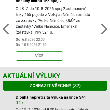
obsluhy linkou 165 spoj 2
Od 8. 7. do 10. 8. 2026 spoj 2 autobusové
linky 165 pojede z Velkých Němčic namísto
ze zastávky "Velké Němčice, ObÚ" ze
zastávky "Velké Němčice, Brněnská"
Previous
N
(zastávka linky 521 s...
Od:
6.8.2026 22:00
Do:
10.8.2026 21:59
VÍCE
AKTUÁLNÍ VÝLUKY
ZOBRAZIT VŠECHNY
(87)
Slide 1 of 87
Dlouhá nepřetržitá výluka na lince S41
(S41)
Od 13. 7. 2026 od 8:30 hodin nepřetržitě do