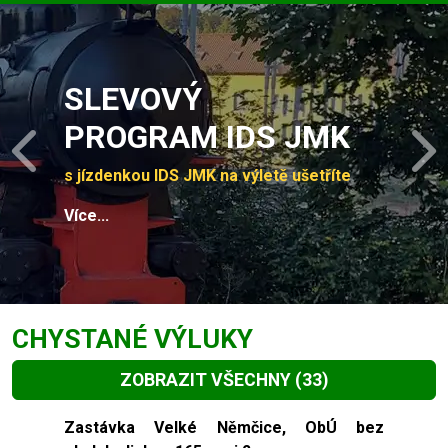
Slide 1 of 4
SLEVOVÝ
PROGRAM IDS JMK
Previous
N
s jízdenkou IDS JMK na výletě ušetříte
Více...
CHYSTANÉ VÝLUKY
ZOBRAZIT VŠECHNY
(33)
Slide 1 of 33
Zastávka Velké Němčice, ObÚ bez