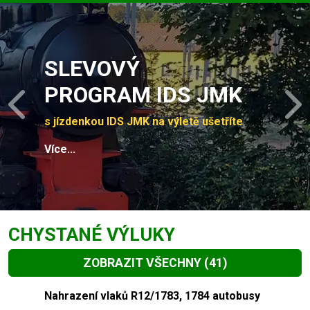
Slide 1 of 4
SLEVOVÝ
PROGRAM IDS JMK
Previous
N
s jízdenkou IDS JMK na výletě ušetříte
Více...
CHYSTANÉ VÝLUKY
ZOBRAZIT VŠECHNY
(41)
Slide 1 of 41
Nahrazení vlaků R12/1783, 1784 autobusy