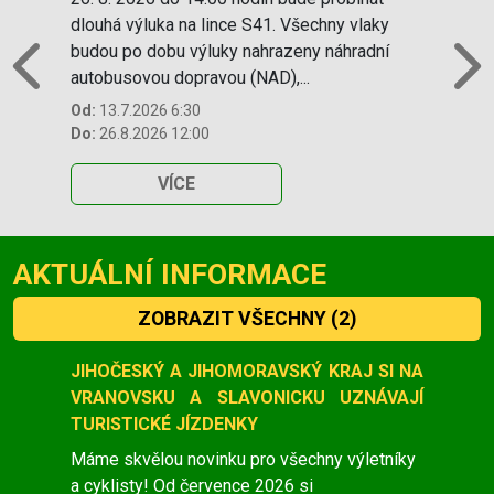
dlouhá výluka na lince S41. Všechny vlaky
budou po dobu výluky nahrazeny náhradní
autobusovou dopravou (NAD),...
Previous
N
Od:
13.7.2026 6:30
Do:
26.8.2026 12:00
VÍCE
AKTUÁLNÍ INFORMACE
ZOBRAZIT VŠECHNY
(2)
Slide 1 of 2
JIHOČESKÝ A JIHOMORAVSKÝ KRAJ SI NA
VRANOVSKU A SLAVONICKU UZNÁVAJÍ
TURISTICKÉ JÍZDENKY
Máme skvělou novinku pro všechny výletníky
a cyklisty! Od července 2026 si