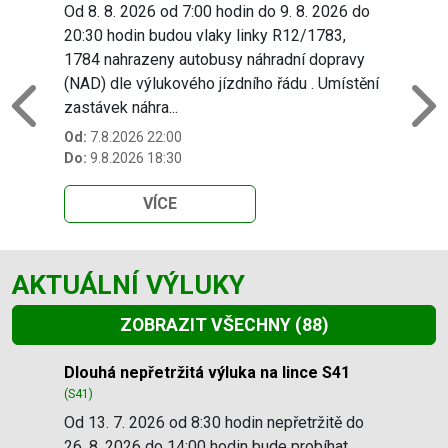
Od 8. 8. 2026 od 7:00 hodin do 9. 8. 2026 do
20:30 hodin budou vlaky linky R12/1783,
1784 nahrazeny autobusy náhradní dopravy
(NAD) dle výlukového jízdního řádu . Umístění
zastávek náhra...
Previous
N
Od:
7.8.2026 22:00
Do:
9.8.2026 18:30
VÍCE
AKTUÁLNÍ VÝLUKY
ZOBRAZIT VŠECHNY
(88)
Slide 1 of 88
Dlouhá nepřetržitá výluka na lince S41
(S41)
Od 13. 7. 2026 od 8:30 hodin nepřetržitě do
26. 8. 2026 do 14:00 hodin bude probíhat