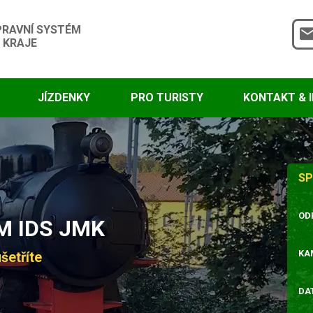
PRAVNÍ SYSTÉM
 KRAJE
JÍZDENKY
PRO TURISTY
KONTAKT & 
SP
OD
 IDS JMK
KA
šetříte
DA