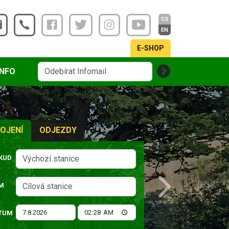
CS
EN
E-SHOP
INFO
OJENÍ
ODJEZDY
KUD
M
Next
TUM