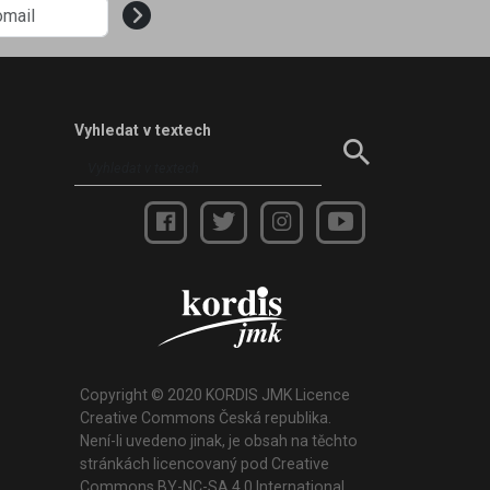
Vyhledat v textech
Copyright © 2020 KORDIS JMK Licence
Creative Commons Česká republika.
Není-li uvedeno jinak, je obsah na těchto
stránkách licencovaný pod Creative
Commons BY-NC-SA 4.0 International.