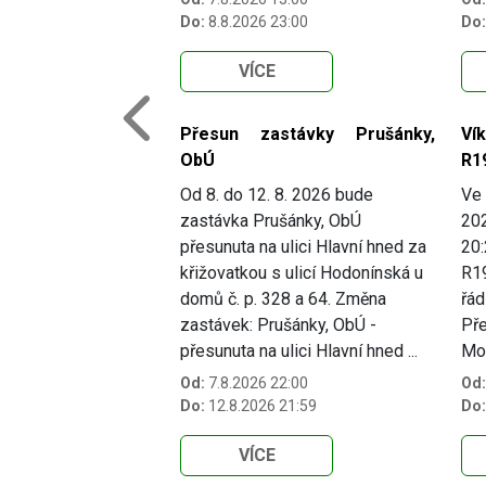
Do:
8.8.2026 23:00
Do:
VÍCE
Previous
Přesun zastávky Prušánky,
Ví
ObÚ
R1
Od 8. do 12. 8. 2026 bude
Ve 
zastávka Prušánky, ObÚ
202
přesunuta na ulici Hlavní hned za
20:
křižovatkou s ulicí Hodonínská u
R19
domů č. p. 328 a 64. Změna
řád
zastávek: Prušánky, ObÚ -
Pře
přesunuta na ulici Hlavní hned ...
Mo.
Od:
7.8.2026 22:00
Od:
Do:
12.8.2026 21:59
Do:
VÍCE