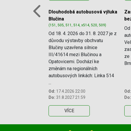
Dlouhodobá autobusová výluka
Za
Previous
Blučina
bez
(151, 505, 511, 514, x514, 520, 509)
Od 
Od 18. 4. 2026 do 31. 8. 2027 je z
aut
důvodu výstavby obchvatu
Ve
Blučiny uzavřena silnice
zas
III/41614 mezi Blučinou a
ze 
Opatovicemi. Dochází ke
Brn
změnám na regionálních
autobusových linkách: Linka 514
...
Od:
17.4.2026 22:00
Od:
Do:
31.8.2027 21:59
Do:
VÍCE