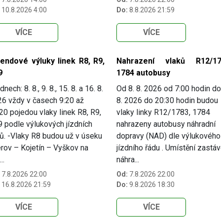
10.8.2026 4:00
Do:
8.8.2026 21:59
VÍCE
VÍCE
kendové výluky linek R8, R9,
Nahrazení vlaků R12/17
9
1784 autobusy
dnech: 8. 8., 9. 8., 15. 8. a 16. 8.
Od 8. 8. 2026 od 7:00 hodin do
6 vždy v časech 9:20 až
8. 2026 do 20:30 hodin budou
20 pojedou vlaky linek R8, R9,
vlaky linky R12/1783, 1784
 podle výlukových jízdních
nahrazeny autobusy náhradní
ů. -Vlaky R8 budou už v úseku
dopravy (NAD) dle výlukového
rov – Kojetín – Vyškov na
jízdního řádu . Umístění zastá
..
náhra...
7.8.2026 22:00
Od:
7.8.2026 22:00
16.8.2026 21:59
Do:
9.8.2026 18:30
VÍCE
VÍCE