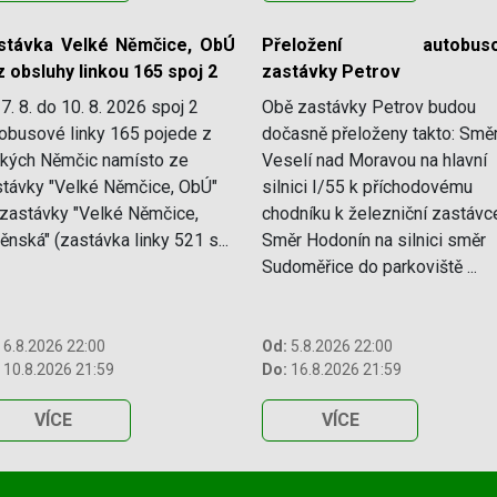
stávka Velké Němčice, ObÚ
Přeložení autobuso
 obsluhy linkou 165 spoj 2
zastávky Petrov
7. 8. do 10. 8. 2026 spoj 2
Obě zastávky Petrov budou
obusové linky 165 pojede z
dočasně přeloženy takto: Smě
lkých Němčic namísto ze
Veselí nad Moravou na hlavní
távky "Velké Němčice, ObÚ"
silnici I/55 k příchodovému
zastávky "Velké Němčice,
chodníku k železniční zastávc
ěnská" (zastávka linky 521 s...
Směr Hodonín na silnici směr
Sudoměřice do parkoviště ...
6.8.2026 22:00
Od:
5.8.2026 22:00
10.8.2026 21:59
Do:
16.8.2026 21:59
VÍCE
VÍCE