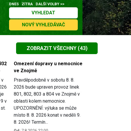
DNES
ZÍTRA
DALŠÍ VOLBY >>
VYHLEDAT
NOVÝ VYHLEDÁVAČ
ZOBRAZIT VŠECHNY
(43)
932
Omezení dopravy u nemocnice
)
ve Znojmě
 v
Pravděpodobně v sobotu 8. 8.
2026
2026 bude upraven provoz linek
je
801, 802, 803 a 804 ve Znojmě v
19 v
oblasti kolem nemocnice.
st.
UPOZORNĚNÍ: výluka se může
místo 8. 8. 2026 konat v neděli 9.
8. 2026! Termín...
Od:
7.8.2026 22:00