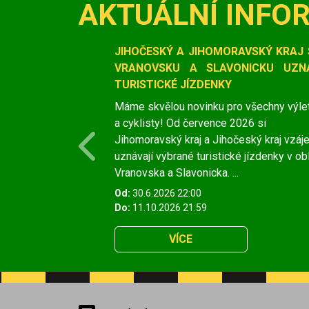
AKTUÁLNÍ INFO
Slide 1 of 1
JIHOČESKÝ A JIHOMORAVSKÝ KRAJ 
VRANOVSKU A SLAVONICKU UZNÁ
TURISTICKÉ JÍZDENKY
Máme skvělou novinku pro všechny výle
a cyklisty! Od července 2026 si
Jihomoravský kraj a Jihočeský kraj vzá
Previous
uznávají vybrané turistické jízdenky v ob
Vranovska a Slavonicka. ...
Od:
30.6.2026 22:00
Do:
11.10.2026 21:59
VÍCE