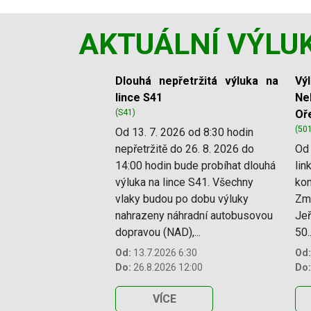
AKTUÁLNÍ VÝLU
Slide 1 of 11
Dlouhá nepřetržitá výluka na
Vý
lince S41
Ne
(S41)
Oř
(50
Od 13. 7. 2026 od 8:30 hodin
nepřetržitě do 26. 8. 2026 do
Od 
14:00 hodin bude probíhat dlouhá
lin
výluka na lince S41. Všechny
kon
vlaky budou po dobu výluky
Změ
nahrazeny náhradní autobusovou
Jeř
dopravou (NAD),...
50..
Od:
13.7.2026 6:30
Od:
Do:
26.8.2026 12:00
Do:
VÍCE