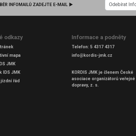
BĚR INFOMAILŮ ZADEJTE E-MAIL ►
é odkazy
Informace a podněty
tránek
Telefon
:
5 4317 4317
tivní mapa
info@kordis-jmk.cz
IDS JMK
ek IDS JMK
KORDIS JMK je členem
České
asociace organizátorů veřejné
jízdní řád
dopravy, z. s.