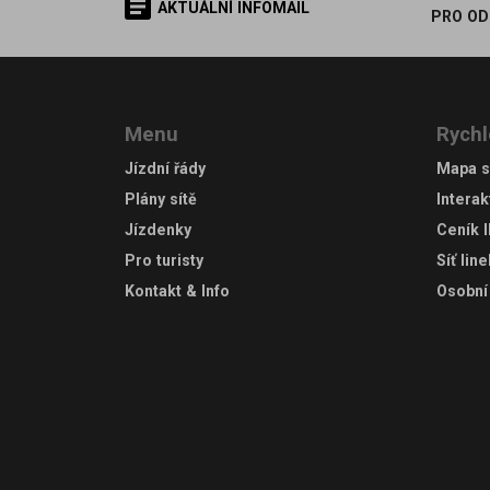
AKTUÁLNÍ INFOMAIL
PRO OD
Menu
Rychl
Jízdní řády
Mapa s
Plány sítě
Interak
Jízdenky
Ceník 
Pro turisty
Síť lin
Kontakt & Info
Osobní 