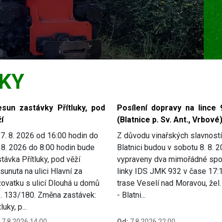
KY
esun zastávky Přítluky, pod
Posílení dopravy na lince 
í
(Blatnice p. Sv. Ant., Vrbové
7. 8. 2026 od 16:00 hodin do
Z důvodu vinařských slavností
 8. 2026 do 8:00 hodin bude
Blatnici budou v sobotu 8. 8. 
távka Přítluky, pod věží
vypraveny dva mimořádné spo
sunuta na ulici Hlavní za
linky IDS JMK 932 v čase 17:
žovatku s ulicí Dlouhá u domů
trase Veselí nad Moravou, žel. 
p. 133/180. Změna zastávek:
- Blatni...
luky, p...
7.8.2026 14:00
Od:
7.8.2026 22:00