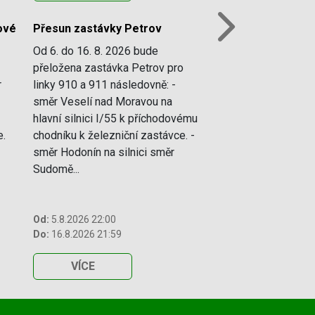
vé
Přesun zastávky Petrov
Next
Od 6. do 16. 8. 2026 bude
přeložena zastávka Petrov pro
r
linky 910 a 911 následovně: -
směr Veselí nad Moravou na
hlavní silnici I/55 k příchodovému
e.
chodníku k železniční zastávce. -
směr Hodonín na silnici směr
Sudomě...
Od:
5.8.2026 22:00
Do:
16.8.2026 21:59
VÍCE