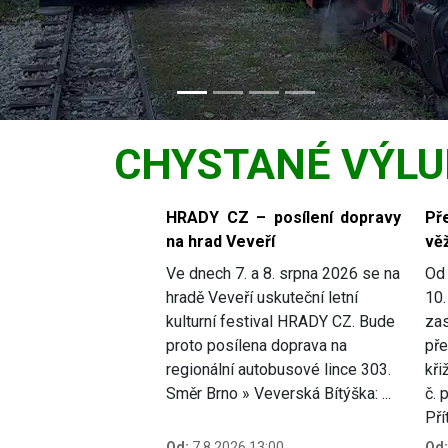
CHYSTANÉ VÝLU
Slide 1 of 6
HRADY CZ – posílení dopravy
Př
na hrad Veveří
věž
Ve dnech 7. a 8. srpna 2026 se na
Od 
hradě Veveří uskuteční letní
10.
kulturní festival HRADY CZ. Bude
zas
proto posílena doprava na
pře
regionální autobusové lince 303.
kři
Směr Brno » Veverská Bítýška: ...
č. 
Přít
Od:
7.8.2026 13:00
Od: