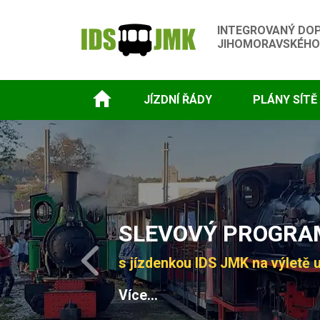
INTEGROVANÝ DO
JIHOMORAVSKÉHO
JÍZDNÍ ŘÁDY
PLÁNY SÍTĚ
Slide 1 of 4
SLEVOVÝ PROGRAM
s jízdenkou IDS JMK na výletě u
Previous
Více...