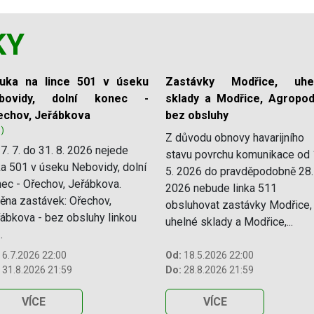
KY
luka na lince 501 v úseku
Zastávky Modřice, uhe
bovidy, dolní konec -
sklady a Modřice, Agropod
echov, Jeřábkova
bez obsluhy
1)
Z důvodu obnovy havarijního
7. 7. do 31. 8. 2026 nejede
stavu povrchu komunikace od 
ka 501 v úseku Nebovidy, dolní
5. 2026 do pravděpodobně 28.
ec - Ořechov, Jeřábkova.
2026 nebude linka 511
na zastávek: Ořechov,
obsluhovat zastávky Modřice,
ábkova - bez obsluhy linkou
uhelné sklady a Modřice,...
.
6.7.2026 22:00
Od:
18.5.2026 22:00
31.8.2026 21:59
Do:
28.8.2026 21:59
VÍCE
VÍCE