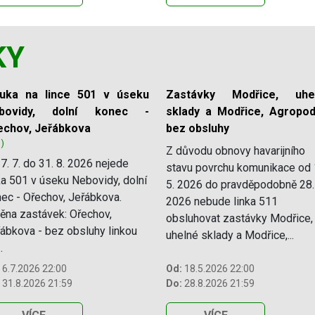
KY
luka na lince 501 v úseku
Zastávky Modřice, uhe
bovidy, dolní konec -
sklady a Modřice, Agropod
echov, Jeřábkova
bez obsluhy
1)
Z důvodu obnovy havarijního
7. 7. do 31. 8. 2026 nejede
stavu povrchu komunikace od 
ka 501 v úseku Nebovidy, dolní
5. 2026 do pravděpodobně 28.
ec - Ořechov, Jeřábkova.
2026 nebude linka 511
na zastávek: Ořechov,
obsluhovat zastávky Modřice,
ábkova - bez obsluhy linkou
uhelné sklady a Modřice,...
.
6.7.2026 22:00
Od:
18.5.2026 22:00
31.8.2026 21:59
Do:
28.8.2026 21:59