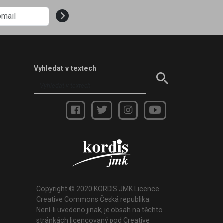
Vyhledat v textech
Copyright © 2020 KORDIS JMK Licence
Creative Commons Česká republika.
Není-li uvedeno jinak, je obsah na těchto
stránkách licencovaný pod Creative