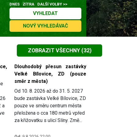
DNES
ZÍTRA
DALŠÍ VOLBY >>
VYHLEDAT
NOVÝ VYHLEDÁVAČ
ZOBRAZIT VŠECHNY
(32)
ce,
Dlouhodobý přesun zastávky
Velké Bílovice, ZD (pouze
směr z města)
je
Od 10. 8. 2026 až do 31. 5. 2027
026
bude zastávka Velké Bílovice, ZD
2 a
pouze ve směru centrum města
 ve
přeložena o cca 180 metrů vpřed
za křižovatku s ulicí Slíny. Změ...
Od:
9.8.2026 22:00