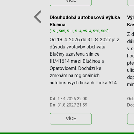
VÍCE
Dlouhodobá autobusová výluka
Vý
Previous
Blučina
Ka
(151, 505, 511, 514, x514, 520, 509)
Z d
Od 18. 4. 2026 do 31. 8. 2027 je z
dál
důvodu výstavby obchvatu
v s
Blučiny uzavřena silnice
hod
III/41614 mezi Blučinou a
pře
Opatovicemi. Dochází ke
uli
změnám na regionálních
dop
autobusových linkách: Linka 514
mim
...
Od:
17.4.2026 22:00
Od:
Do:
31.8.2027 21:59
Do:
VÍCE