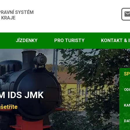
PRAVNÍ SYSTÉM
 KRAJE
JÍZDENKY
PRO TURISTY
KONTAKT & 
SP
OD
 IDS JMK
KA
šetříte
DA