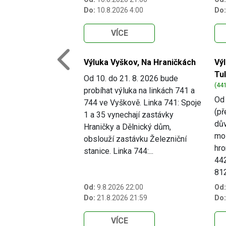
Do:
10.8.2026 4:00
Do:
VÍCE
Výluka Vyškov, Na Hraničkách
Vý
Previous
Tu
Od 10. do 21. 8. 2026 bude
(441
probíhat výluka na linkách 741 a
Od 
744 ve Vyškově. Linka 741: Spoje
(př
1 a 35 vynechají zastávky
dův
Hraničky a Dělnický dům,
mo
obslouží zastávku Železniční
hro
stanice. Linka 744:...
442
812.
Od:
9.8.2026 22:00
Od:
Do:
21.8.2026 21:59
Do:
VÍCE