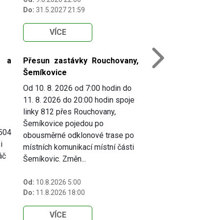
Do:
31.5.2027 21:59
VÍCE
i a
Přesun zastávky Rouchovany,
Next
Šemíkovice
Od 10. 8. 2026 od 7:00 hodin do
11. 8. 2026 do 20:00 hodin spoje
linky 812 přes Rouchovany,
Šemíkovice pojedou po
 504
obousměrné odklonové trase po
i
místních komunikací místní části
áč
Šemíkovic. Změn...
Od:
10.8.2026 5:00
Do:
11.8.2026 18:00
VÍCE