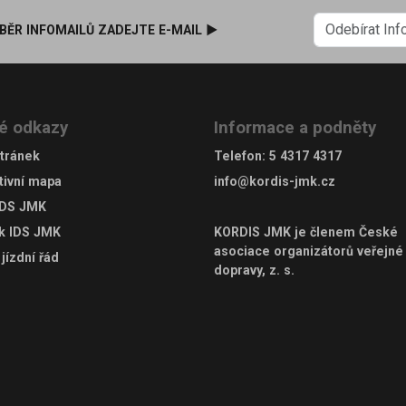
BĚR INFOMAILŮ ZADEJTE E-MAIL ►
é odkazy
Informace a podněty
tránek
Telefon
:
5 4317 4317
tivní mapa
info@kordis-jmk.cz
IDS JMK
ek IDS JMK
KORDIS JMK je členem
České
asociace organizátorů veřejné
jízdní řád
dopravy, z. s.