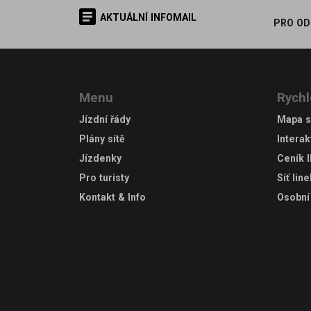
AKTUÁLNÍ INFOMAIL
PRO OD
Menu
Rychl
Jízdní řády
Mapa s
Plány sítě
Interak
Jízdenky
Ceník 
Pro turisty
Síť lin
Kontakt & Info
Osobní 