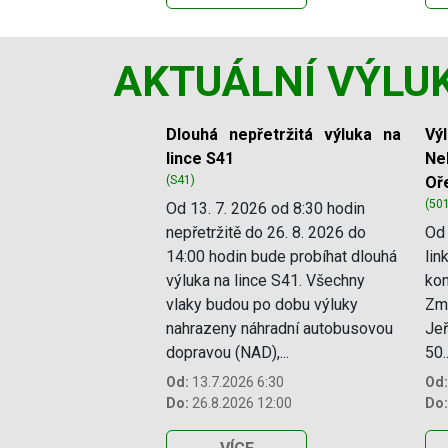
AKTUÁLNÍ VÝLU
Slide 1 of 12
Dlouhá nepřetržitá výluka na
Vý
lince S41
Ne
(S41)
Oř
(50
Od 13. 7. 2026 od 8:30 hodin
nepřetržitě do 26. 8. 2026 do
Od 
14:00 hodin bude probíhat dlouhá
lin
výluka na lince S41. Všechny
kon
vlaky budou po dobu výluky
Změ
nahrazeny náhradní autobusovou
Jeř
dopravou (NAD),...
50..
Od:
13.7.2026 6:30
Od:
Do:
26.8.2026 12:00
Do: