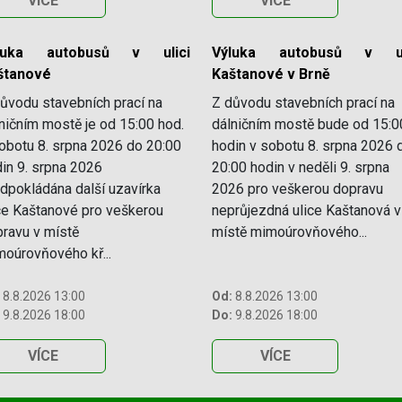
VÍCE
VÍCE
luka autobusů v ulici
Výluka autobusů v ul
štanové
Kaštanové v Brně
ůvodu stavebních prací na
Z důvodu stavebních prací na
ničním mostě je od 15:00 hod.
dálničním mostě bude od 15:0
obotu 8. srpna 2026 do 20:00
hodin v sobotu 8. srpna 2026 
in 9. srpna 2026
20:00 hodin v neděli 9. srpna
dpokládána další uzavírka
2026 pro veškerou dopravu
ce Kaštanové pro veškerou
neprůjezdná ulice Kaštanová v
ravu v místě
místě mimoúrovňového...
oúrovňového kř...
8.8.2026 13:00
Od:
8.8.2026 13:00
9.8.2026 18:00
Do:
9.8.2026 18:00
VÍCE
VÍCE