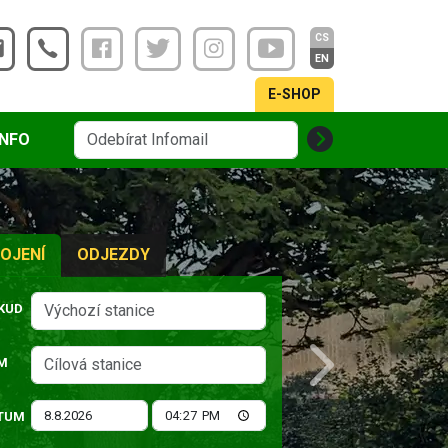
CS
EN
E-SHOP
INFO
OJENÍ
ODJEZDY
KUD
M
Next
TUM