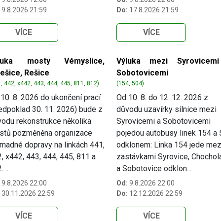
9.8.2026 21:59
Do:
17.8.2026 21:59
VÍCE
VÍCE
luka mosty Vémyslice,
Výluka mezi Syrovicem
lešice, Rešice
Sobotovicemi
, 442, x442, 443, 444, 445, 811, 812)
(154, 504)
10. 8. 2026 do ukončení prací
Od 10. 8. do 12. 12. 2026 z
edpoklad 30. 11. 2026) bude z
důvodu uzavírky silnice mezi
odu rekonstrukce několika
Syrovicemi a Sobotovicemi
stů pozměněna organizace
pojedou autobusy linek 154 a
madné dopravy na linkách 441,
odklonem: Linka 154 jede mez
, x442, 443, 444, 445, 811 a
zastávkami Syrovice, Chochol
 ...
a Sobotovice odklon...
9.8.2026 22:00
Od:
9.8.2026 22:00
30.11.2026 22:59
Do:
12.12.2026 22:59
VÍCE
VÍCE