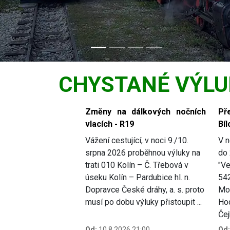
CHYSTANÉ VÝLU
Slide 1 of 4
Změny na dálkových nočních
Př
vlacích - R19
Bíl
Vážení cestující, v noci 9./10.
V n
srpna 2026 proběhnou výluky na
do 
trati 010 Kolín – Č. Třebová v
"Ve
úseku Kolín – Pardubice hl. n.
54
Dopravce České dráhy, a. s. proto
Mor
musí po dobu výluky přistoupit ...
Hod
Čej
Od:
10.8.2026 21:00
Od: