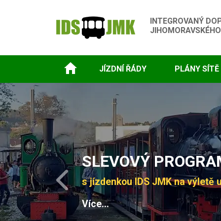
INTEGROVANÝ DO
JIHOMORAVSKÉHO
JÍZDNÍ ŘÁDY
PLÁNY SÍTĚ
Slide 1 of 4
SLEVOVÝ PROGRAM
s jízdenkou IDS JMK na výletě u
Previous
Více...