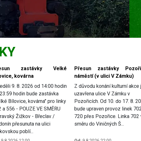
KY
esun zastávky Velké
Přesun zastávky Pozoři
ovice, kovárna
náměstí (v ulici V Zámku)
eděli 9. 8. 2026 od 14:00 hodin
Z důvodu konání kulturní akce 
23:59 hodin bude zastávka
uzavřena ulice V Zámku v
lké Bílovice, kovárna" pro linky
Pozořicích. Od 10. do 17. 8. 2
2 a 556 - POUZE VE SMĚRU
bude upraven provoz linek 70
avský Žižkov - Břeclav /
720 přes Pozořice. Linka 702
onín přesunuta na ulici
směru do Viničných Š...
kovskou poblí...
9.8.2026 12:00
Od:
9.8.2026 22:00