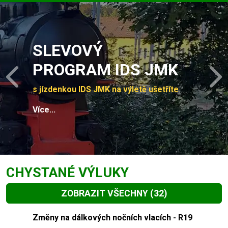
Slide 1 of 4
SLEVOVÝ
PROGRAM IDS JMK
Previous
N
s jízdenkou IDS JMK na výletě ušetříte
Více...
CHYSTANÉ VÝLUKY
ZOBRAZIT VŠECHNY
(32)
Slide 1 of 32
Změny na dálkových nočních vlacích - R19