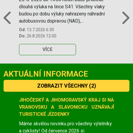
dlouhá výluka na lince S41. Všechny vlaky
budou po dobu výluky nahrazeny náhradní
autobusovou dopravou (NAD),...
Previous
N
Od:
13.7.2026 6:30
Do:
26.8.2026 12:00
VÍCE
AKTUÁLNÍ INFORMACE
ZOBRAZIT VŠECHNY
(2)
Slide 1 of 2
JIHOČESKÝ A JIHOMORAVSKÝ KRAJ SI NA
VRANOVSKU A SLAVONICKU UZNÁVAJÍ
TURISTICKÉ JÍZDENKY
Máme skvělou novinku pro všechny výletníky
a cyklisty! Od července 2026 si