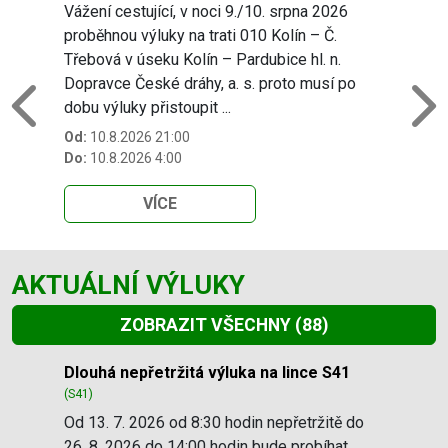
Vážení cestující, v noci 9./10. srpna 2026
proběhnou výluky na trati 010 Kolín – Č.
Třebová v úseku Kolín – Pardubice hl. n.
Dopravce České dráhy, a. s. proto musí po
dobu výluky přistoupit ...
Previous
N
Od:
10.8.2026 21:00
Do:
10.8.2026 4:00
VÍCE
AKTUÁLNÍ VÝLUKY
ZOBRAZIT VŠECHNY
(88)
Slide 1 of 88
Dlouhá nepřetržitá výluka na lince S41
(S41)
Od 13. 7. 2026 od 8:30 hodin nepřetržitě do
26. 8. 2026 do 14:00 hodin bude probíhat