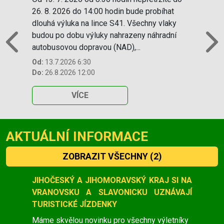
26. 8. 2026 do 14:00 hodin bude probíhat
dlouhá výluka na lince S41. Všechny vlaky
budou po dobu výluky nahrazeny náhradní
autobusovou dopravou (NAD),...
Previous
N
Od:
13.7.2026 6:30
Do:
26.8.2026 12:00
VÍCE
AKTUÁLNÍ INFORMACE
ZOBRAZIT VŠECHNY
(2)
Slide 1 of 2
JIHOČESKÝ A JIHOMORAVSKÝ KRAJ SI NA
VRANOVSKU A SLAVONICKU UZNÁVAJÍ
TURISTICKÉ JÍZDENKY
Máme skvělou novinku pro všechny výletníky