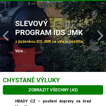
Slide 1 of 4
SLEVOVÝ
PROGRAM IDS JMK
Previous
N
s jízdenkou IDS JMK na výletě ušetříte
Více...
CHYSTANÉ VÝLUKY
ZOBRAZIT VŠECHNY
(43)
Slide 1 of 43
HRADY CZ – posílení dopravy na hrad