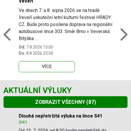
Veveří
Ve dnech 7. a 8. srpna 2026 se na hradě
Veveří uskuteční letní kulturní festival HRADY
CZ. Bude proto posílena doprava na regionální
autobusové lince 303. Směr Brno » Veverská
Previous
N
Bítýška: ...
Od:
7.8.2026 13:00
Do:
8.8.2026 23:00
VÍCE
AKTUÁLNÍ VÝLUKY
ZOBRAZIT VŠECHNY
(87)
Slide 1 of 87
Dlouhá nepřetržitá výluka na lince S41
(S41)
Od 13. 7. 2026 od 8:30 hodin nepřetržitě do