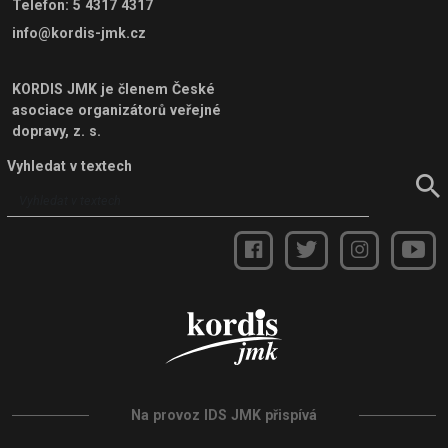
Telefon
:
5 4317 4317
info@kordis-jmk.cz
KORDIS JMK je členem
České
asociace organizátorů veřejné
dopravy, z. s.
Vyhledat v textech
Na provoz IDS JMK přispívá