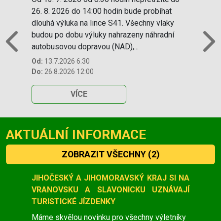
26. 8. 2026 do 14:00 hodin bude probíhat
dlouhá výluka na lince S41. Všechny vlaky
budou po dobu výluky nahrazeny náhradní
autobusovou dopravou (NAD),...
Previous
N
Od:
13.7.2026 6:30
Do:
26.8.2026 12:00
VÍCE
AKTUÁLNÍ INFORMACE
ZOBRAZIT VŠECHNY
(2)
Slide 1 of 2
JIHOČESKÝ A JIHOMORAVSKÝ KRAJ SI NA
VRANOVSKU A SLAVONICKU UZNÁVAJÍ
TURISTICKÉ JÍZDENKY
Máme skvělou novinku pro všechny výletníky