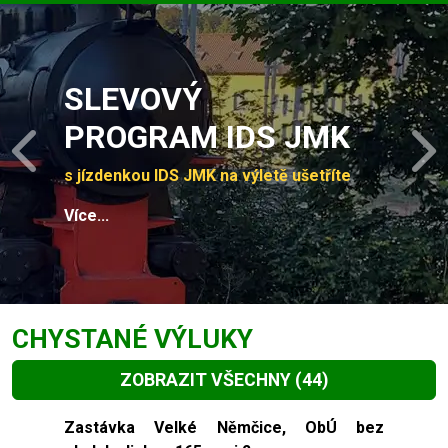
Slide 1 of 4
SLEVOVÝ
PROGRAM IDS JMK
Previous
N
s jízdenkou IDS JMK na výletě ušetříte
Více...
CHYSTANÉ VÝLUKY
ZOBRAZIT VŠECHNY
(44)
Slide 1 of 44
Zastávka Velké Němčice, ObÚ bez