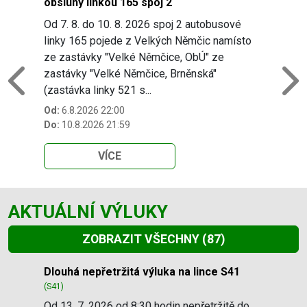
obsluhy linkou 165 spoj 2
Od 7. 8. do 10. 8. 2026 spoj 2 autobusové
linky 165 pojede z Velkých Němčic namísto
ze zastávky "Velké Němčice, ObÚ" ze
zastávky "Velké Němčice, Brněnská"
Previous
N
(zastávka linky 521 s...
Od:
6.8.2026 22:00
Do:
10.8.2026 21:59
VÍCE
AKTUÁLNÍ VÝLUKY
ZOBRAZIT VŠECHNY
(87)
Slide 1 of 87
Dlouhá nepřetržitá výluka na lince S41
(S41)
Od 13. 7. 2026 od 8:30 hodin nepřetržitě do