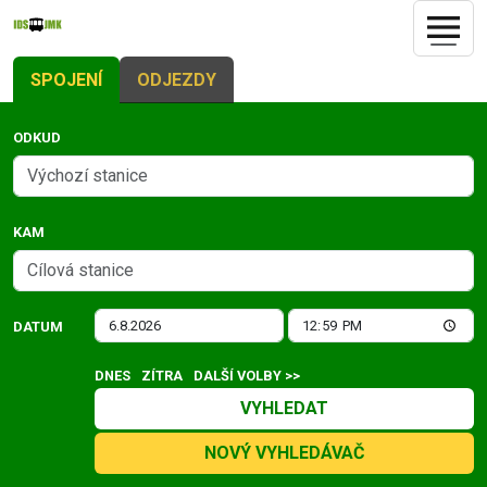
SPOJENÍ
ODJEZDY
ODKUD
KAM
DATUM
DNES
ZÍTRA
DALŠÍ VOLBY >>
VYHLEDAT
NOVÝ VYHLEDÁVAČ