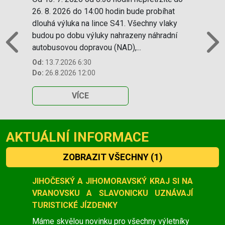
26. 8. 2026 do 14:00 hodin bude probíhat
dlouhá výluka na lince S41. Všechny vlaky
budou po dobu výluky nahrazeny náhradní
autobusovou dopravou (NAD),...
Previous
N
Od:
13.7.2026 6:30
Do:
26.8.2026 12:00
VÍCE
AKTUÁLNÍ INFORMACE
ZOBRAZIT VŠECHNY
(1)
Slide 1 of 1
JIHOČESKÝ A JIHOMORAVSKÝ KRAJ SI NA
VRANOVSKU A SLAVONICKU UZNÁVAJÍ
TURISTICKÉ JÍZDENKY
Máme skvělou novinku pro všechny výletníky