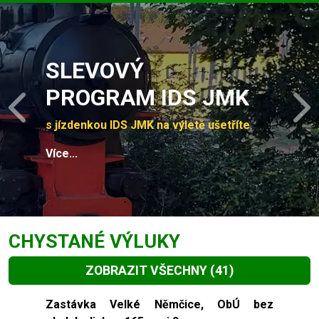
Slide 1 of 4
SLEVOVÝ
PROGRAM IDS JMK
Previous
N
s jízdenkou IDS JMK na výletě ušetříte
Více...
CHYSTANÉ VÝLUKY
ZOBRAZIT VŠECHNY
(41)
Slide 1 of 41
Zastávka Velké Němčice, ObÚ bez