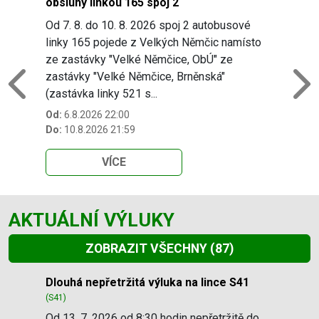
obsluhy linkou 165 spoj 2
Od 7. 8. do 10. 8. 2026 spoj 2 autobusové
linky 165 pojede z Velkých Němčic namísto
ze zastávky "Velké Němčice, ObÚ" ze
zastávky "Velké Němčice, Brněnská"
Previous
N
(zastávka linky 521 s...
Od:
6.8.2026 22:00
Do:
10.8.2026 21:59
VÍCE
AKTUÁLNÍ VÝLUKY
ZOBRAZIT VŠECHNY
(87)
Slide 1 of 87
Dlouhá nepřetržitá výluka na lince S41
(S41)
Od 13. 7. 2026 od 8:30 hodin nepřetržitě do