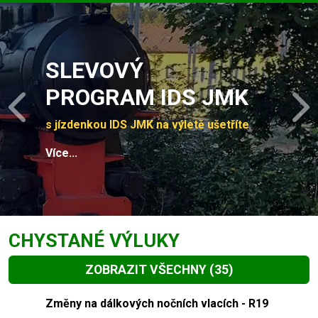
Slide 1 of 4
SLEVOVÝ
PROGRAM IDS JMK
Previous
N
s jízdenkou IDS JMK na výletě ušetříte
Více...
CHYSTANÉ VÝLUKY
ZOBRAZIT VŠECHNY
(35)
Slide 1 of 35
Změny na dálkových nočních vlacích - R19