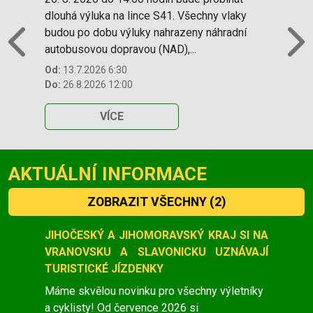
dlouhá výluka na lince S41. Všechny vlaky
budou po dobu výluky nahrazeny náhradní
autobusovou dopravou (NAD),...
Previous
N
Od:
13.7.2026 6:30
Do:
26.8.2026 12:00
VÍCE
AKTUÁLNÍ INFORMACE
ZOBRAZIT VŠECHNY
(2)
Slide 1 of 2
JIHOČESKÝ A JIHOMORAVSKÝ KRAJ SI NA
VRANOVSKU A SLAVONICKU UZNÁVAJÍ
TURISTICKÉ JÍZDENKY
Máme skvělou novinku pro všechny výletníky
a cyklisty! Od července 2026 si