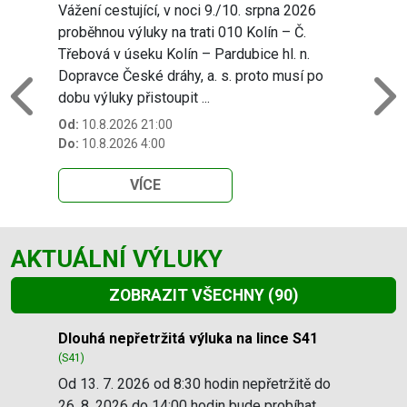
Vážení cestující, v noci 9./10. srpna 2026
proběhnou výluky na trati 010 Kolín – Č.
Třebová v úseku Kolín – Pardubice hl. n.
Dopravce České dráhy, a. s. proto musí po
dobu výluky přistoupit ...
Previous
N
Od:
10.8.2026 21:00
Do:
10.8.2026 4:00
VÍCE
AKTUÁLNÍ VÝLUKY
ZOBRAZIT VŠECHNY
(90)
Slide 1 of 90
Dlouhá nepřetržitá výluka na lince S41
(S41)
Od 13. 7. 2026 od 8:30 hodin nepřetržitě do
26. 8. 2026 do 14:00 hodin bude probíhat