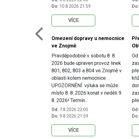
Do:
10.8.2026 21:59
Do:
VÍCE
Previous
Omezení dopravy u nemocnice
Př
ve Znojmě
Ob
Pravděpodobně v sobotu 8. 8.
Od 
2026 bude upraven provoz linek
zas
801, 802, 803 a 804 ve Znojmě v
pře
oblasti kolem nemocnice.
kři
UPOZORNĚNÍ: výluka se může
dom
místo 8. 8. 2026 konat v neděli 9.
zas
8. 2026! Termín...
pře
Od:
7.8.2026 22:00
Od:
Do:
9.8.2026 21:59
Do:
VÍCE