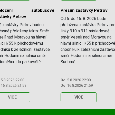
řeložení autobusové
Přesun zastávky Petrov
stávky Petrov
Od 6. do 16. 8. 2026 bude
ě zastávky Petrov budou
přeložena zastávka Petrov pr
asně přeloženy takto: Směr
linky 910 a 911 následovně: -
elí nad Moravou na hlavní
směr Veselí nad Moravou na
nici I/55 k příchodovému
hlavní silnici I/55 k příchodo
dníku k železniční zastávce.
chodníku k železniční zastávce
r Hodonín na silnici směr
směr Hodonín na silnici směr
oměřice do parkoviště ...
Sudomě...
5.8.2026 22:00
Od:
5.8.2026 22:00
16.8.2026 21:59
Do:
16.8.2026 21:59
VÍCE
VÍCE