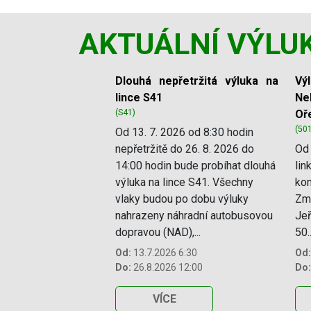
AKTUÁLNÍ VÝLU
Slide 1 of 11
Dlouhá nepřetržitá výluka na
Vý
lince S41
Ne
(S41)
Oř
(50
Od 13. 7. 2026 od 8:30 hodin
nepřetržitě do 26. 8. 2026 do
Od 
14:00 hodin bude probíhat dlouhá
lin
výluka na lince S41. Všechny
kon
vlaky budou po dobu výluky
Změ
nahrazeny náhradní autobusovou
Jeř
dopravou (NAD),...
50..
Od:
13.7.2026 6:30
Od:
Do:
26.8.2026 12:00
Do:
VÍCE