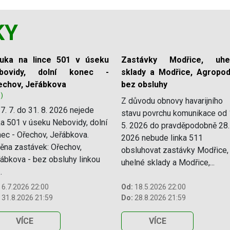
KY
luka na lince 501 v úseku
Zastávky Modřice, uhe
bovidy, dolní konec -
sklady a Modřice, Agropod
echov, Jeřábkova
bez obsluhy
1)
Z důvodu obnovy havarijního
7. 7. do 31. 8. 2026 nejede
stavu povrchu komunikace od 
ka 501 v úseku Nebovidy, dolní
5. 2026 do pravděpodobně 28.
ec - Ořechov, Jeřábkova.
2026 nebude linka 511
na zastávek: Ořechov,
obsluhovat zastávky Modřice,
ábkova - bez obsluhy linkou
uhelné sklady a Modřice,...
.
6.7.2026 22:00
Od:
18.5.2026 22:00
31.8.2026 21:59
Do:
28.8.2026 21:59
VÍCE
VÍCE