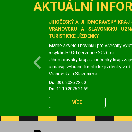
AKTUÁLNÍ INFO
Slide 1 of 1
JIHOČESKÝ A JIHOMORAVSKÝ KRAJ 
VRANOVSKU A SLAVONICKU UZNÁ
TURISTICKÉ JÍZDENKY
Máme skvělou novinku pro všechny výle
a cyklisty! Od července 2026 si
Jihomoravský kraj a Jihočeský kraj vzá
Previous
uznávají vybrané turistické jízdenky v ob
Vranovska a Slavonicka. ...
Od:
30.6.2026 22:00
Do:
11.10.2026 21:59
VÍCE