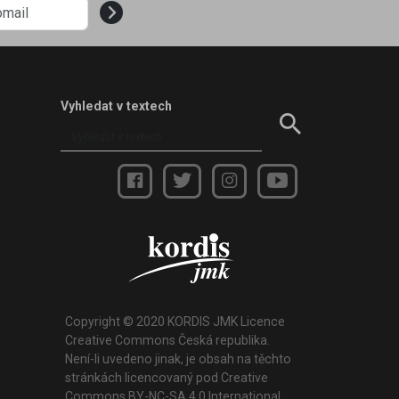
Vyhledat v textech
Copyright © 2020 KORDIS JMK Licence
Creative Commons Česká republika.
Není-li uvedeno jinak, je obsah na těchto
stránkách licencovaný pod Creative
Commons BY-NC-SA 4.0 International.