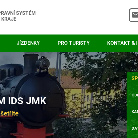
PRAVNÍ SYSTÉM
 KRAJE
JÍZDENKY
PRO TURISTY
KONTAKT & 
SP
OD
 IDS JMK
KA
šetříte
DA