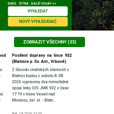
DNES
ZÍTRA
DALŠÍ VOLBY >>
VYHLEDAT
NOVÝ VYHLEDÁVAČ
ZOBRAZIT VŠECHNY
(33)
pod
Posílení dopravy na lince 932
(Blatnice p. Sv. Ant., Vrbové)
do
Z důvodu vinařských slavností v
e
Blatnici budou v sobotu 8. 08.
2026 vypraveny dva mimořádné
spoje linky IDS JMK 932 v čase
mů
17:19 v trase Veselí nad
:
Moravou, žel. st. - Blatn...
Od:
7.8.2026 22:00