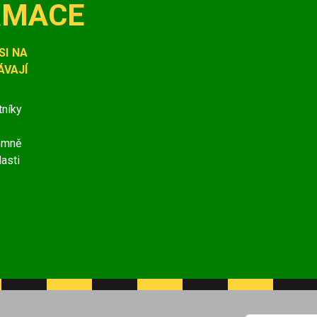
RMACE
SI NA
VAJÍ
tníky
jemně
lasti