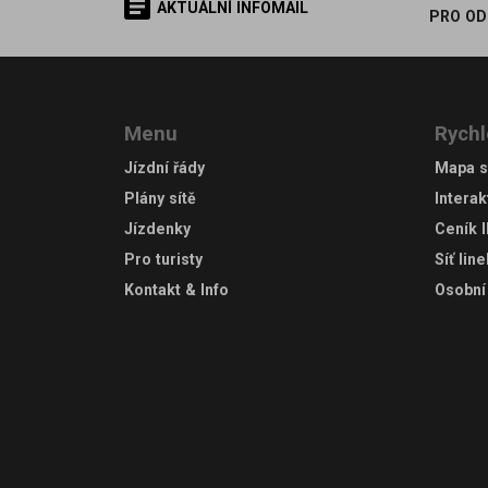
AKTUÁLNÍ INFOMAIL
PRO OD
Menu
Rychl
Jízdní řády
Mapa s
Plány sítě
Interak
Jízdenky
Ceník 
Pro turisty
Síť lin
Kontakt & Info
Osobní 