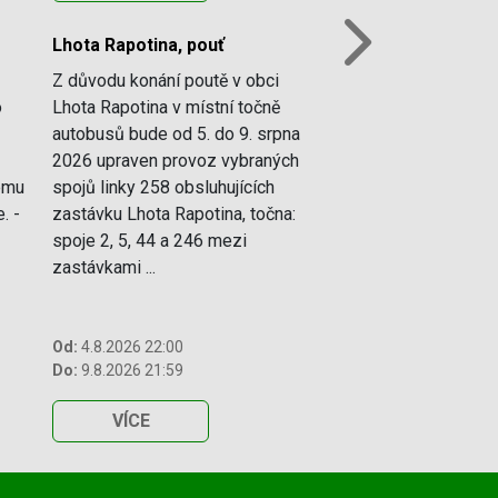
Lhota Rapotina, pouť
Next
Z důvodu konání poutě v obci
o
Lhota Rapotina v místní točně
autobusů bude od 5. do 9. srpna
2026 upraven provoz vybraných
vému
spojů linky 258 obsluhujících
. -
zastávku Lhota Rapotina, točna:
spoje 2, 5, 44 a 246 mezi
zastávkami ...
Od:
4.8.2026 22:00
Do:
9.8.2026 21:59
VÍCE