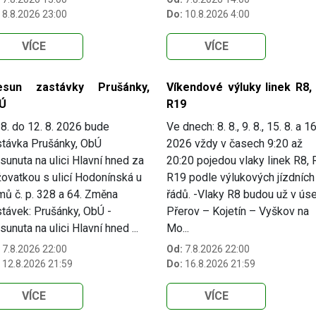
8.8.2026 23:00
Do:
10.8.2026 4:00
VÍCE
VÍCE
esun zastávky Prušánky,
Víkendové výluky linek R8, 
Ú
R19
8. do 12. 8. 2026 bude
Ve dnech: 8. 8., 9. 8., 15. 8. a 16
távka Prušánky, ObÚ
2026 vždy v časech 9:20 až
sunuta na ulici Hlavní hned za
20:20 pojedou vlaky linek R8, 
žovatkou s ulicí Hodonínská u
R19 podle výlukových jízdních
ů č. p. 328 a 64. Změna
řádů. -Vlaky R8 budou už v ús
távek: Prušánky, ObÚ -
Přerov – Kojetín – Vyškov na
sunuta na ulici Hlavní hned ...
Mo...
7.8.2026 22:00
Od:
7.8.2026 22:00
12.8.2026 21:59
Do:
16.8.2026 21:59
VÍCE
VÍCE