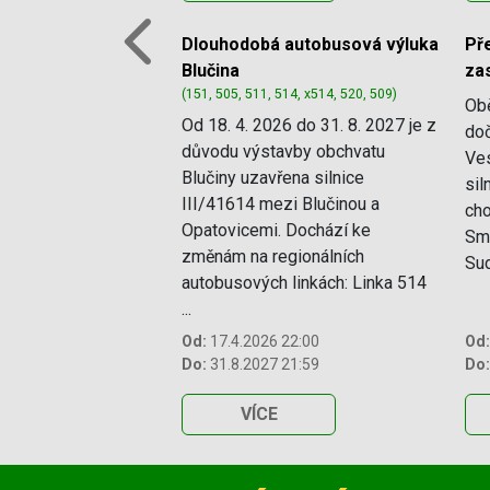
Dlouhodobá autobusová výluka
P
Previous
Blučina
za
(151, 505, 511, 514, x514, 520, 509)
Ob
Od 18. 4. 2026 do 31. 8. 2027 je z
doč
důvodu výstavby obchvatu
Ves
Blučiny uzavřena silnice
sil
III/41614 mezi Blučinou a
cho
Opatovicemi. Dochází ke
Smě
změnám na regionálních
Sud
autobusových linkách: Linka 514
...
Od:
17.4.2026 22:00
Od:
Do:
31.8.2027 21:59
Do:
VÍCE