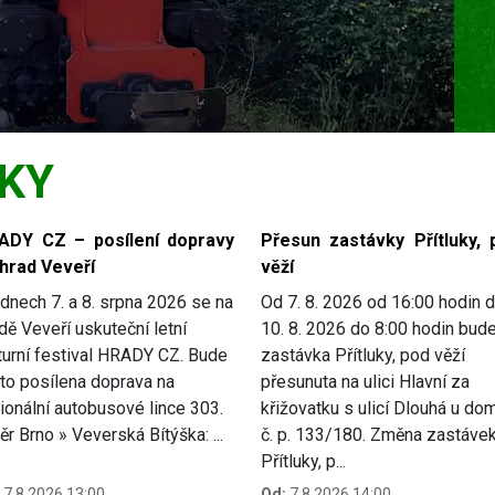
KY
ADY CZ – posílení dopravy
Přesun zastávky Přítluky, 
 hrad Veveří
věží
dnech 7. a 8. srpna 2026 se na
Od 7. 8. 2026 od 16:00 hodin 
dě Veveří uskuteční letní
10. 8. 2026 do 8:00 hodin bud
turní festival HRADY CZ. Bude
zastávka Přítluky, pod věží
to posílena doprava na
přesunuta na ulici Hlavní za
ionální autobusové lince 303.
křižovatku s ulicí Dlouhá u do
r Brno » Veverská Bítýška: ...
č. p. 133/180. Změna zastávek
Přítluky, p...
7.8.2026 13:00
Od:
7.8.2026 14:00