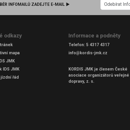
BĚR INFOMAILŮ ZADEJTE E-MAIL ►
é odkazy
Informace a podněty
tránek
Telefon
:
5 4317 4317
tivní mapa
info@kordis-jmk.cz
IDS JMK
ek IDS JMK
KORDIS JMK je členem
České
asociace organizátorů veřejné
jízdní řád
dopravy, z. s.