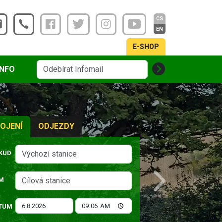
CS
EN
E-SHOP
INFO
OJENÍ
ODJEZDY
KUD
M
Next
TUM