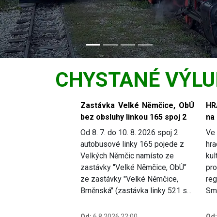
CHYSTANÉ VÝLU
Slide 1 of 5
Zastávka Velké Němčice, ObÚ
HR
bez obsluhy linkou 165 spoj 2
na
Od 8. 7. do 10. 8. 2026 spoj 2
Ve 
autobusové linky 165 pojede z
hra
Velkých Němčic namísto ze
kul
zastávky "Velké Němčice, ObÚ"
pro
ze zastávky "Velké Němčice,
reg
Brněnská" (zastávka linky 521 s...
Smě
Od:
6.8.2026 22:00
Od: