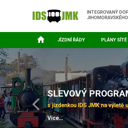
INTEGROVANÝ DO
JIHOMORAVSKÉHO
JÍZDNÍ ŘÁDY
PLÁNY SÍTĚ
Slide 1 of 4
SLEVOVÝ PROGRAM
s jízdenkou IDS JMK na výletě u
Previous
Více...