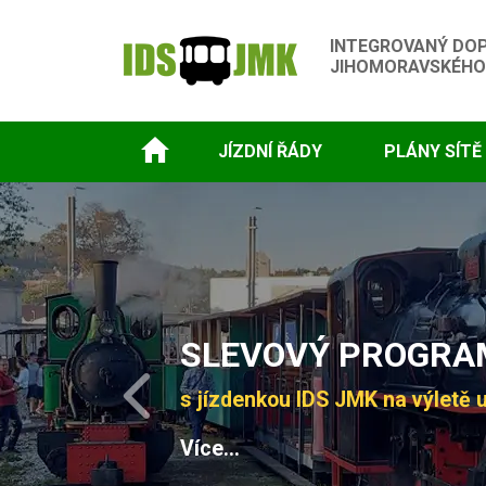
INTEGROVANÝ DO
JIHOMORAVSKÉHO
JÍZDNÍ ŘÁDY
PLÁNY SÍTĚ
Slide 1 of 4
SLEVOVÝ PROGRAM
s jízdenkou IDS JMK na výletě u
Previous
Více...