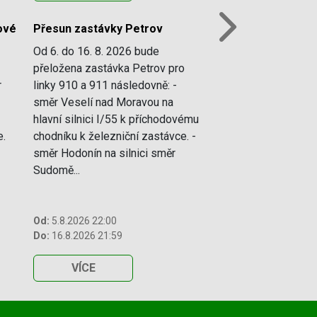
vé
Přesun zastávky Petrov
Next
Od 6. do 16. 8. 2026 bude
přeložena zastávka Petrov pro
r
linky 910 a 911 následovně: -
směr Veselí nad Moravou na
hlavní silnici I/55 k příchodovému
e.
chodníku k železniční zastávce. -
směr Hodonín na silnici směr
Sudomě...
Od:
5.8.2026 22:00
Do:
16.8.2026 21:59
VÍCE