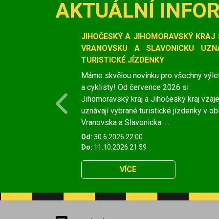
AKTUÁLNÍ INFO
Slide 1 of 1
JIHOČESKÝ A JIHOMORAVSKÝ KRAJ 
VRANOVSKU A SLAVONICKU UZNÁ
TURISTICKÉ JÍZDENKY
Máme skvělou novinku pro všechny výle
a cyklisty! Od července 2026 si
Jihomoravský kraj a Jihočeský kraj vzá
Previous
uznávají vybrané turistické jízdenky v ob
Vranovska a Slavonicka. ...
Od:
30.6.2026 22:00
Do:
11.10.2026 21:59
VÍCE