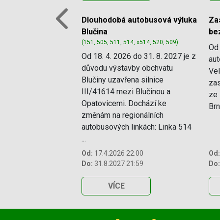
Dlouhodobá autobusová výluka
Za
Previous
Blučina
bez
(151, 505, 511, 514, x514, 520, 509)
Od 
Od 18. 4. 2026 do 31. 8. 2027 je z
aut
důvodu výstavby obchvatu
Ve
Blučiny uzavřena silnice
zas
III/41614 mezi Blučinou a
ze 
Opatovicemi. Dochází ke
Brn
změnám na regionálních
autobusových linkách: Linka 514
...
Od:
17.4.2026 22:00
Od:
Do:
31.8.2027 21:59
Do:
VÍCE