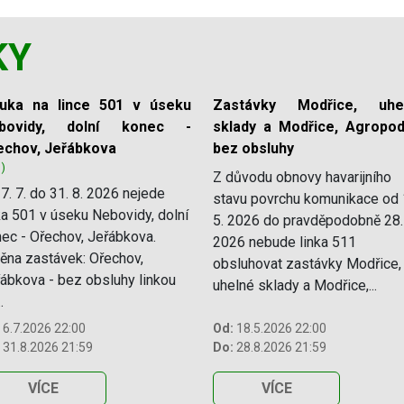
KY
luka na lince 501 v úseku
Zastávky Modřice, uhe
bovidy, dolní konec -
sklady a Modřice, Agropod
echov, Jeřábkova
bez obsluhy
1)
Z důvodu obnovy havarijního
7. 7. do 31. 8. 2026 nejede
stavu povrchu komunikace od 
ka 501 v úseku Nebovidy, dolní
5. 2026 do pravděpodobně 28.
ec - Ořechov, Jeřábkova.
2026 nebude linka 511
na zastávek: Ořechov,
obsluhovat zastávky Modřice,
ábkova - bez obsluhy linkou
uhelné sklady a Modřice,...
.
6.7.2026 22:00
Od:
18.5.2026 22:00
31.8.2026 21:59
Do:
28.8.2026 21:59
VÍCE
VÍCE