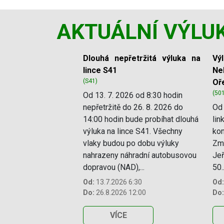
AKTUÁLNÍ VÝLU
Slide 1 of 11
Dlouhá nepřetržitá výluka na
Vý
lince S41
Ne
(S41)
Oř
(50
Od 13. 7. 2026 od 8:30 hodin
nepřetržitě do 26. 8. 2026 do
Od 
14:00 hodin bude probíhat dlouhá
lin
výluka na lince S41. Všechny
kon
vlaky budou po dobu výluky
Změ
nahrazeny náhradní autobusovou
Jeř
dopravou (NAD),...
50..
Od:
13.7.2026 6:30
Od:
Do:
26.8.2026 12:00
Do:
VÍCE