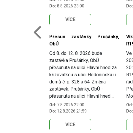
Do:
8.8.2026 23:00
Do:
VÍCE
Previous
Přesun zastávky Prušánky,
Ví
ObÚ
R1
Od 8. do 12. 8. 2026 bude
Ve 
zastávka Prušánky, ObÚ
202
přesunuta na ulici Hlavní hned za
20:
křižovatkou s ulicí Hodonínská u
R19
domů č. p. 328 a 64. Změna
řád
zastávek: Prušánky, ObÚ -
Pře
přesunuta na ulici Hlavní hned ...
Mo.
Od:
7.8.2026 22:00
Od:
Do:
12.8.2026 21:59
Do:
VÍCE