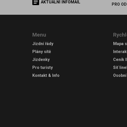
AKTUÁLNÍ INFOMAIL
PRO OD
Menu
Rychl
Jízdní řády
Mapa s
Plány sítě
Interak
Jízdenky
Ceník 
Pro turisty
Síť lin
Kontakt & Info
Osobní 