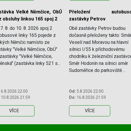
stávka Velké Němčice, ObÚ
Přeložení autobuso
 obsluhy linkou 165 spoj 2
zastávky Petrov
7. 8. do 10. 8. 2026 spoj 2
Obě zastávky Petrov budou
obusové linky 165 pojede z
dočasně přeloženy takto: Smě
lkých Němčic namísto ze
Veselí nad Moravou na hlavní
távky "Velké Němčice, ObÚ"
silnici I/55 k příchodovému
zastávky "Velké Němčice,
chodníku k železniční zastávc
ěnská" (zastávka linky 521 s...
Směr Hodonín na silnici směr
Sudoměřice do parkoviště ...
6.8.2026 22:00
Od:
5.8.2026 22:00
10.8.2026 21:59
Do:
16.8.2026 21:59
VÍCE
VÍCE