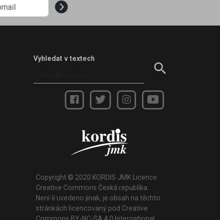
Vyhledat v textech
Copyright © 2020 KORDIS JMK Licence
Creative Commons Česká republika.
Není-li uvedeno jinak, je obsah na těchto
stránkách licencovaný pod Creative
Commons BY-NC-SA 4.0 International.