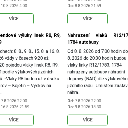
10.8.2026 4:00
Do:
8.8.2026 21:59
VÍCE
VÍCE
kendové výluky linek R8, R9,
Nahrazení vlaků R12/17
9
1784 autobusy
dnech: 8. 8., 9. 8., 15. 8. a 16. 8.
Od 8. 8. 2026 od 7:00 hodin do
6 vždy v časech 9:20 až
8. 2026 do 20:30 hodin budou
20 pojedou vlaky linek R8, R9,
vlaky linky R12/1783, 1784
 podle výlukových jízdních
nahrazeny autobusy náhradní
ů. -Vlaky R8 budou už v úseku
dopravy (NAD) dle výlukového
rov – Kojetín – Vyškov na
jízdního řádu . Umístění zastá
..
náhra...
7.8.2026 22:00
Od:
7.8.2026 22:00
16.8.2026 21:59
Do:
9.8.2026 18:30
VÍCE
VÍCE