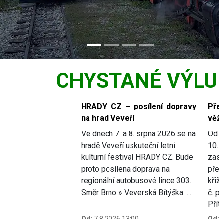
CHYSTANÉ VÝLU
Slide 1 of 6
HRADY CZ – posílení dopravy
Př
na hrad Veveří
věž
Ve dnech 7. a 8. srpna 2026 se na
Od 
hradě Veveří uskuteční letní
10.
kulturní festival HRADY CZ. Bude
zas
proto posílena doprava na
pře
regionální autobusové lince 303.
kři
Směr Brno » Veverská Bítýška: ...
č. 
Přít
Od:
7.8.2026 13:00
Od: