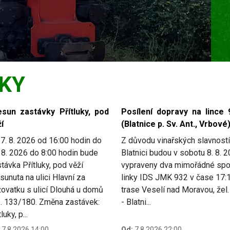
KY
esun zastávky Přítluky, pod
Posílení dopravy na lince 
í
(Blatnice p. Sv. Ant., Vrbové
7. 8. 2026 od 16:00 hodin do
Z důvodu vinařských slavností
 8. 2026 do 8:00 hodin bude
Blatnici budou v sobotu 8. 8. 
távka Přítluky, pod věží
vypraveny dva mimořádné spo
sunuta na ulici Hlavní za
linky IDS JMK 932 v čase 17:
žovatku s ulicí Dlouhá u domů
trase Veselí nad Moravou, žel. 
p. 133/180. Změna zastávek:
- Blatni...
luky, p...
7.8.2026 14:00
Od:
7.8.2026 22:00