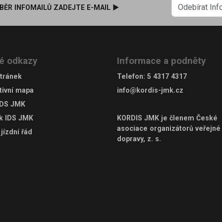
BĚR INFOMAILŮ ZADEJTE E-MAIL ►
é odkazy
Informace a podněty
tránek
Telefon
:
5 4317 4317
tivní mapa
info@kordis-jmk.cz
IDS JMK
ek IDS JMK
KORDIS JMK je členem
České
asociace organizátorů veřejné
jízdní řád
dopravy, z. s.