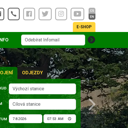
CS
EN
E-SHOP
INFO
OJENÍ
ODJEZDY
KUD
M
Next
TUM