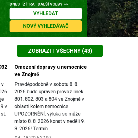
DNES
ZÍTRA
DALŠÍ VOLBY >>
VYHLEDAT
NOVÝ VYHLEDÁVAČ
ZOBRAZIT VŠECHNY
(43)
932
Omezení dopravy u nemocnice
)
ve Znojmě
 v
Pravděpodobně v sobotu 8. 8.
2026
2026 bude upraven provoz linek
je
801, 802, 803 a 804 ve Znojmě v
19 v
oblasti kolem nemocnice.
st.
UPOZORNĚNÍ: výluka se může
místo 8. 8. 2026 konat v neděli 9.
8. 2026! Termín...
Od:
7.8.2026 22:00