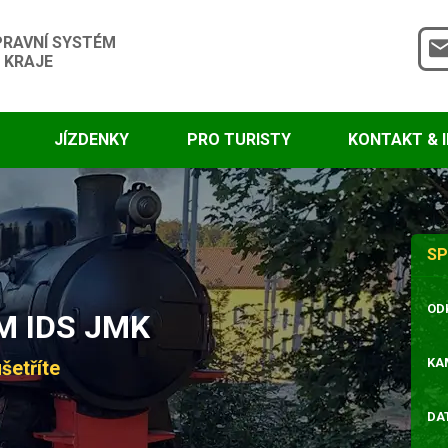
PRAVNÍ SYSTÉM
 KRAJE
JÍZDENKY
PRO TURISTY
KONTAKT & 
SP
OD
 IDS JMK
KA
šetříte
DA