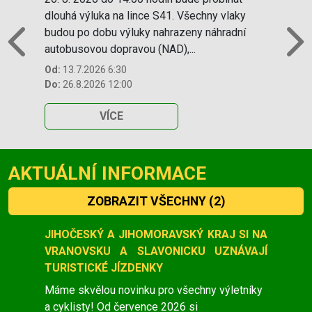
dlouhá výluka na lince S41. Všechny vlaky
budou po dobu výluky nahrazeny náhradní
autobusovou dopravou (NAD),...
Previous
N
Od:
13.7.2026 6:30
Do:
26.8.2026 12:00
VÍCE
AKTUÁLNÍ INFORMACE
ZOBRAZIT VŠECHNY
(2)
Slide 1 of 2
JIHOČESKÝ A JIHOMORAVSKÝ KRAJ SI NA
VRANOVSKU A SLAVONICKU UZNÁVAJÍ
TURISTICKÉ JÍZDENKY
Máme skvělou novinku pro všechny výletníky
a cyklisty! Od července 2026 si