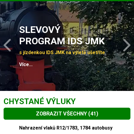
Slide 1 of 4
SLEVOVÝ
PROGRAM IDS JMK
Previous
N
s jízdenkou IDS JMK na výletě ušetříte
Více...
CHYSTANÉ VÝLUKY
ZOBRAZIT VŠECHNY
(41)
Slide 1 of 41
Nahrazení vlaků R12/1783, 1784 autobusy