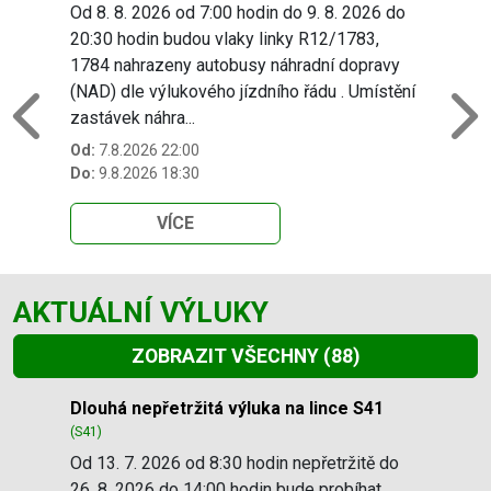
Od 8. 8. 2026 od 7:00 hodin do 9. 8. 2026 do
20:30 hodin budou vlaky linky R12/1783,
1784 nahrazeny autobusy náhradní dopravy
(NAD) dle výlukového jízdního řádu . Umístění
zastávek náhra...
Previous
N
Od:
7.8.2026 22:00
Do:
9.8.2026 18:30
VÍCE
AKTUÁLNÍ VÝLUKY
ZOBRAZIT VŠECHNY
(88)
Slide 1 of 88
Dlouhá nepřetržitá výluka na lince S41
(S41)
Od 13. 7. 2026 od 8:30 hodin nepřetržitě do
26. 8. 2026 do 14:00 hodin bude probíhat