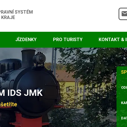
PRAVNÍ SYSTÉM
 KRAJE
JÍZDENKY
PRO TURISTY
KONTAKT & 
SP
OD
 IDS JMK
KA
šetříte
DA