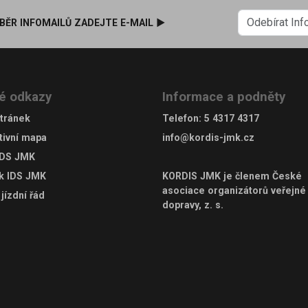
BĚR INFOMAILŮ ZADEJTE E-MAIL ►
é odkazy
Informace a podněty
tránek
Telefon
:
5 4317 4317
tivní mapa
info@kordis-jmk.cz
IDS JMK
ek IDS JMK
KORDIS JMK je členem
České
asociace organizátorů veřejné
jízdní řád
dopravy, z. s.