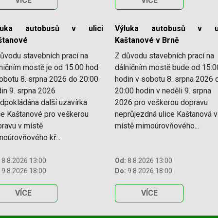
VÍCE
VÍCE
luka autobusů v ulici
Výluka autobusů v ul
štanové
Kaštanové v Brně
ůvodu stavebních prací na
Z důvodu stavebních prací na
ničním mostě je od 15:00 hod.
dálničním mostě bude od 15:0
obotu 8. srpna 2026 do 20:00
hodin v sobotu 8. srpna 2026 
in 9. srpna 2026
20:00 hodin v neděli 9. srpna
dpokládána další uzavírka
2026 pro veškerou dopravu
ce Kaštanové pro veškerou
neprůjezdná ulice Kaštanová v
ravu v místě
místě mimoúrovňového...
oúrovňového kř...
8.8.2026 13:00
Od:
8.8.2026 13:00
9.8.2026 18:00
Do:
9.8.2026 18:00
VÍCE
VÍCE