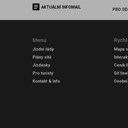
AKTUÁLNÍ INFOMAIL
PRO OD
Menu
Rychl
Jízdní řády
Mapa s
Plány sítě
Interak
Jízdenky
Ceník 
Pro turisty
Síť lin
Kontakt & Info
Osobní 