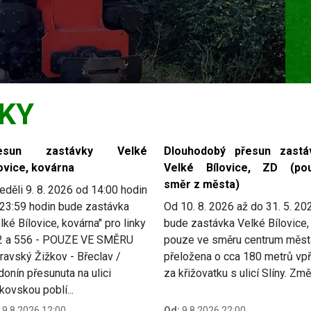
KY
esun zastávky Velké
Dlouhodobý přesun zastá
ovice, kovárna
Velké Bílovice, ZD (po
směr z města)
eděli 9. 8. 2026 od 14:00 hodin
23:59 hodin bude zastávka
Od 10. 8. 2026 až do 31. 5. 20
lké Bílovice, kovárna" pro linky
bude zastávka Velké Bílovice
2 a 556 - POUZE VE SMĚRU
pouze ve směru centrum měst
avský Žižkov - Břeclav /
přeložena o cca 180 metrů vp
onín přesunuta na ulici
za křižovatku s ulicí Slíny. Změ.
kovskou poblí...
9.8.2026 12:00
Od:
9.8.2026 22:00