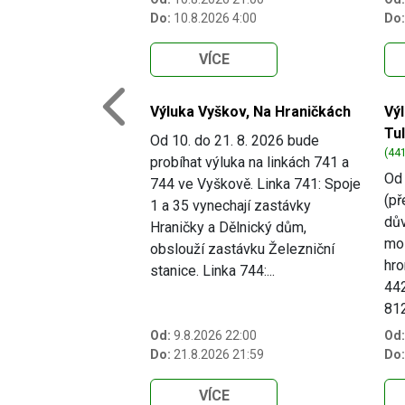
Do:
10.8.2026 4:00
Do:
VÍCE
Výluka Vyškov, Na Hraničkách
Vý
Previous
Tu
Od 10. do 21. 8. 2026 bude
(441
probíhat výluka na linkách 741 a
Od 
744 ve Vyškově. Linka 741: Spoje
(př
1 a 35 vynechají zastávky
dův
Hraničky a Dělnický dům,
mo
obslouží zastávku Železniční
hro
stanice. Linka 744:...
442
812.
Od:
9.8.2026 22:00
Od:
Do:
21.8.2026 21:59
Do:
VÍCE