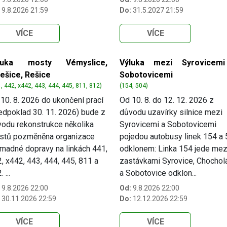
9.8.2026 21:59
Do:
31.5.2027 21:59
VÍCE
VÍCE
luka mosty Vémyslice,
Výluka mezi Syrovicem
lešice, Rešice
Sobotovicemi
, 442, x442, 443, 444, 445, 811, 812)
(154, 504)
10. 8. 2026 do ukončení prací
Od 10. 8. do 12. 12. 2026 z
edpoklad 30. 11. 2026) bude z
důvodu uzavírky silnice mezi
odu rekonstrukce několika
Syrovicemi a Sobotovicemi
stů pozměněna organizace
pojedou autobusy linek 154 a
madné dopravy na linkách 441,
odklonem: Linka 154 jede mez
, x442, 443, 444, 445, 811 a
zastávkami Syrovice, Chochol
 ...
a Sobotovice odklon...
9.8.2026 22:00
Od:
9.8.2026 22:00
30.11.2026 22:59
Do:
12.12.2026 22:59
VÍCE
VÍCE