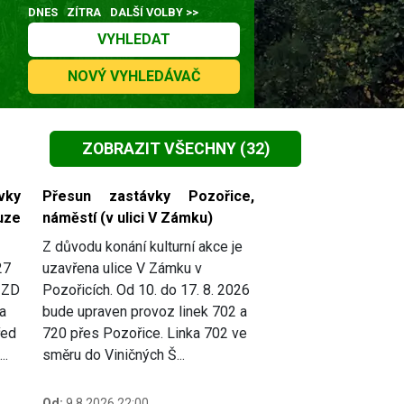
DNES
ZÍTRA
DALŠÍ VOLBY >>
VYHLEDAT
NOVÝ VYHLEDÁVAČ
ZOBRAZIT VŠECHNY
(32)
vky
Přesun zastávky Pozořice,
uze
náměstí (v ulici V Zámku)
Z důvodu konání kulturní akce je
27
uzavřena ulice V Zámku v
, ZD
Pozořicích. Od 10. do 17. 8. 2026
a
bude upraven provoz linek 702 a
řed
720 přes Pozořice. Linka 702 ve
..
směru do Viničných Š...
Od:
9.8.2026 22:00