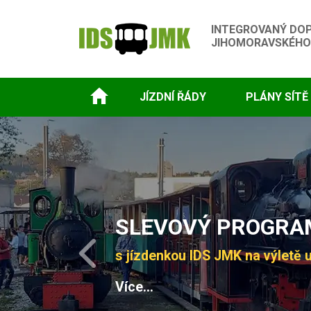
INTEGROVANÝ DO
JIHOMORAVSKÉHO
JÍZDNÍ ŘÁDY
PLÁNY SÍTĚ
Slide 1 of 4
SLEVOVÝ PROGRAM
s jízdenkou IDS JMK na výletě u
Previous
Více...