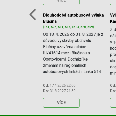
VÍCE
Dlouhodobá autobusová výluka
Vý
Previous
Blučina
Ka
(151, 505, 511, 514, x514, 520, 509)
Z d
Od 18. 4. 2026 do 31. 8. 2027 je z
dál
důvodu výstavby obchvatu
v s
Blučiny uzavřena silnice
hod
III/41614 mezi Blučinou a
pře
Opatovicemi. Dochází ke
uli
změnám na regionálních
dop
autobusových linkách: Linka 514
mim
...
Od:
17.4.2026 22:00
Od:
Do:
31.8.2027 21:59
Do:
VÍCE