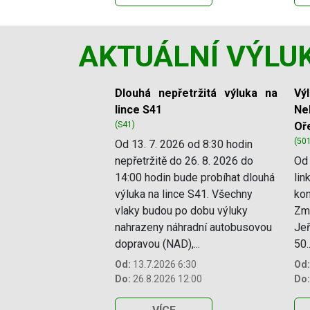
AKTUÁLNÍ VÝLU
Slide 1 of 11
Dlouhá nepřetržitá výluka na
Vý
lince S41
Ne
(S41)
Oř
(50
Od 13. 7. 2026 od 8:30 hodin
nepřetržitě do 26. 8. 2026 do
Od 
14:00 hodin bude probíhat dlouhá
lin
výluka na lince S41. Všechny
kon
vlaky budou po dobu výluky
Změ
nahrazeny náhradní autobusovou
Jeř
dopravou (NAD),...
50..
Od:
13.7.2026 6:30
Od:
Do:
26.8.2026 12:00
Do: