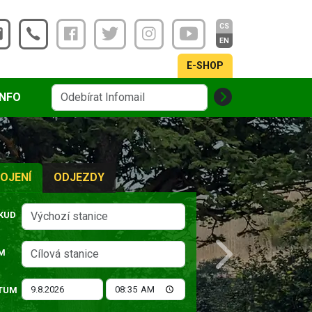
CS
EN
E-SHOP
INFO
OJENÍ
ODJEZDY
KUD
M
Next
TUM