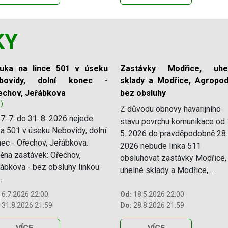
KY
luka na lince 501 v úseku
Zastávky Modřice, uhe
bovidy, dolní konec -
sklady a Modřice, Agropod
echov, Jeřábkova
bez obsluhy
1)
Z důvodu obnovy havarijního
7. 7. do 31. 8. 2026 nejede
stavu povrchu komunikace od 
ka 501 v úseku Nebovidy, dolní
5. 2026 do pravděpodobně 28.
ec - Ořechov, Jeřábkova.
2026 nebude linka 511
na zastávek: Ořechov,
obsluhovat zastávky Modřice,
ábkova - bez obsluhy linkou
uhelné sklady a Modřice,...
.
6.7.2026 22:00
Od:
18.5.2026 22:00
31.8.2026 21:59
Do:
28.8.2026 21:59