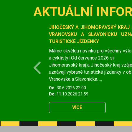
AKTUÁLNÍ INFO
Slide 1 of 1
JIHOČESKÝ A JIHOMORAVSKÝ KRAJ 
VRANOVSKU A SLAVONICKU UZNÁ
TURISTICKÉ JÍZDENKY
Máme skvělou novinku pro všechny výle
a cyklisty! Od července 2026 si
Jihomoravský kraj a Jihočeský kraj vzá
Previous
uznávají vybrané turistické jízdenky v ob
Vranovska a Slavonicka. ...
Od:
30.6.2026 22:00
Do:
11.10.2026 21:59
VÍCE