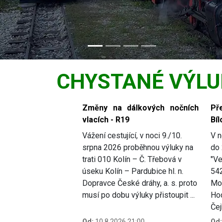
CHYSTANÉ VÝLU
Slide 1 of 4
Změny na dálkových nočních
Př
vlacích - R19
Bíl
Vážení cestující, v noci 9./10.
V n
srpna 2026 proběhnou výluky na
do 
trati 010 Kolín – Č. Třebová v
"Ve
úseku Kolín – Pardubice hl. n.
54
Dopravce České dráhy, a. s. proto
Mor
musí po dobu výluky přistoupit ...
Hod
Čej
Od:
10.8.2026 21:00
Od: