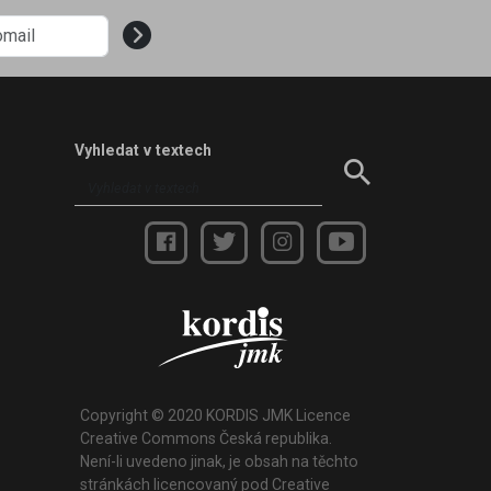
Vyhledat v textech
Copyright © 2020 KORDIS JMK Licence
Creative Commons Česká republika.
Není-li uvedeno jinak, je obsah na těchto
stránkách licencovaný pod Creative