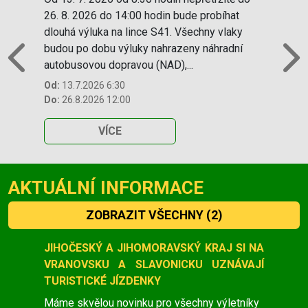
26. 8. 2026 do 14:00 hodin bude probíhat
dlouhá výluka na lince S41. Všechny vlaky
budou po dobu výluky nahrazeny náhradní
autobusovou dopravou (NAD),...
Previous
N
Od:
13.7.2026 6:30
Do:
26.8.2026 12:00
VÍCE
AKTUÁLNÍ INFORMACE
ZOBRAZIT VŠECHNY
(2)
Slide 1 of 2
JIHOČESKÝ A JIHOMORAVSKÝ KRAJ SI NA
VRANOVSKU A SLAVONICKU UZNÁVAJÍ
TURISTICKÉ JÍZDENKY
Máme skvělou novinku pro všechny výletníky