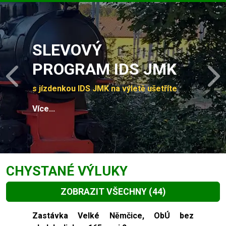
Slide 1 of 4
SLEVOVÝ
PROGRAM IDS JMK
Previous
N
s jízdenkou IDS JMK na výletě ušetříte
Více...
CHYSTANÉ VÝLUKY
ZOBRAZIT VŠECHNY
(44)
Slide 1 of 44
Zastávka Velké Němčice, ObÚ bez