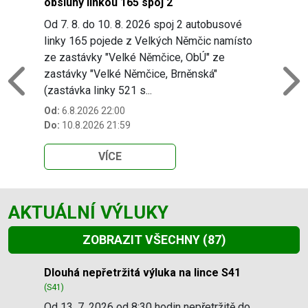
obsluhy linkou 165 spoj 2
Od 7. 8. do 10. 8. 2026 spoj 2 autobusové
linky 165 pojede z Velkých Němčic namísto
ze zastávky "Velké Němčice, ObÚ" ze
zastávky "Velké Němčice, Brněnská"
Previous
N
(zastávka linky 521 s...
Od:
6.8.2026 22:00
Do:
10.8.2026 21:59
VÍCE
AKTUÁLNÍ VÝLUKY
ZOBRAZIT VŠECHNY
(87)
Slide 1 of 87
Dlouhá nepřetržitá výluka na lince S41
(S41)
Od 13. 7. 2026 od 8:30 hodin nepřetržitě do