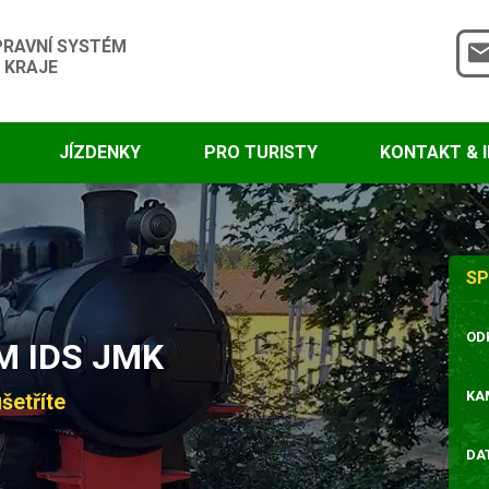
PRAVNÍ SYSTÉM
 KRAJE
JÍZDENKY
PRO TURISTY
KONTAKT & 
SP
OD
 IDS JMK
KA
šetříte
DA