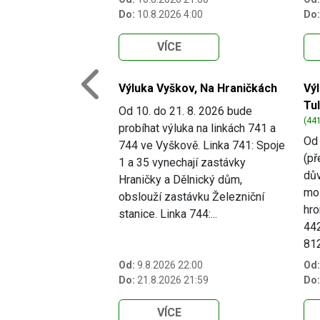
Do:
10.8.2026 4:00
Do:
VÍCE
Výluka Vyškov, Na Hraničkách
Vý
Previous
Tu
Od 10. do 21. 8. 2026 bude
(441
probíhat výluka na linkách 741 a
Od 
744 ve Vyškově. Linka 741: Spoje
(př
1 a 35 vynechají zastávky
dův
Hraničky a Dělnický dům,
mo
obslouží zastávku Železniční
hro
stanice. Linka 744:...
442
812.
Od:
9.8.2026 22:00
Od:
Do:
21.8.2026 21:59
Do:
VÍCE