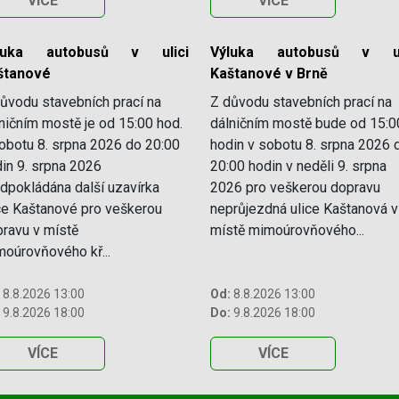
VÍCE
VÍCE
luka autobusů v ulici
Výluka autobusů v ul
štanové
Kaštanové v Brně
ůvodu stavebních prací na
Z důvodu stavebních prací na
ničním mostě je od 15:00 hod.
dálničním mostě bude od 15:0
obotu 8. srpna 2026 do 20:00
hodin v sobotu 8. srpna 2026 
in 9. srpna 2026
20:00 hodin v neděli 9. srpna
dpokládána další uzavírka
2026 pro veškerou dopravu
ce Kaštanové pro veškerou
neprůjezdná ulice Kaštanová v
ravu v místě
místě mimoúrovňového...
oúrovňového kř...
8.8.2026 13:00
Od:
8.8.2026 13:00
9.8.2026 18:00
Do:
9.8.2026 18:00
VÍCE
VÍCE