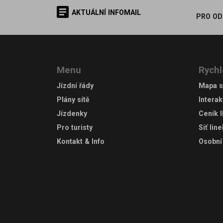
AKTUÁLNÍ INFOMAIL
PRO OD
Menu
Rychl
Jízdní řády
Mapa s
Plány sítě
Interak
Jízdenky
Ceník 
Pro turisty
Síť lin
Kontakt & Info
Osobní 