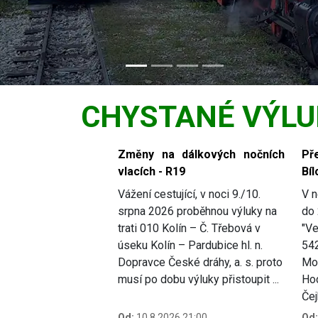
CHYSTANÉ VÝLU
Slide 1 of 4
Změny na dálkových nočních
Př
vlacích - R19
Bíl
Vážení cestující, v noci 9./10.
V n
srpna 2026 proběhnou výluky na
do 
trati 010 Kolín – Č. Třebová v
"Ve
úseku Kolín – Pardubice hl. n.
54
Dopravce České dráhy, a. s. proto
Mor
musí po dobu výluky přistoupit ...
Hod
Čej
Od:
10.8.2026 21:00
Od: