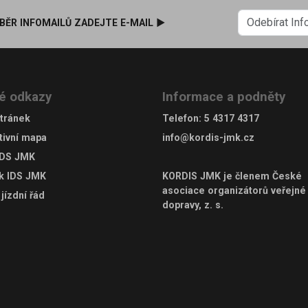
BĚR INFOMAILŮ ZADEJTE E-MAIL ►
é odkazy
Informace a podněty
tránek
Telefon
:
5 4317 4317
tivní mapa
info@kordis-jmk.cz
IDS JMK
ek IDS JMK
KORDIS JMK je členem
České
asociace organizátorů veřejné
jízdní řád
dopravy, z. s.