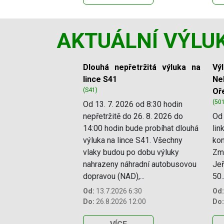
AKTUÁLNÍ VÝLU
Slide 1 of 12
Dlouhá nepřetržitá výluka na
Vý
lince S41
Ne
(S41)
Oř
(50
Od 13. 7. 2026 od 8:30 hodin
nepřetržitě do 26. 8. 2026 do
Od 
14:00 hodin bude probíhat dlouhá
lin
výluka na lince S41. Všechny
kon
vlaky budou po dobu výluky
Změ
nahrazeny náhradní autobusovou
Jeř
dopravou (NAD),...
50..
Od:
13.7.2026 6:30
Od:
Do:
26.8.2026 12:00
Do: