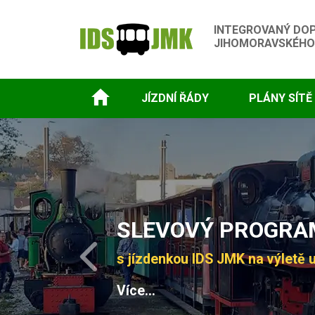
INTEGROVANÝ DO
JIHOMORAVSKÉHO
JÍZDNÍ ŘÁDY
PLÁNY SÍTĚ
Slide 1 of 4
SLEVOVÝ PROGRAM
s jízdenkou IDS JMK na výletě u
Previous
Více...