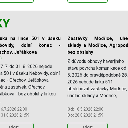
KY
luka na lince 501 v úseku
Zastávky Modřice, uhe
bovidy, dolní konec -
sklady a Modřice, Agropod
echov, Jeřábkova
bez obsluhy
1)
Z důvodu obnovy havarijního
7. 7. do 31. 8. 2026 nejede
stavu povrchu komunikace od 
ka 501 v úseku Nebovidy, dolní
5. 2026 do pravděpodobně 28.
ec - Ořechov, Jeřábkova.
2026 nebude linka 511
na zastávek: Ořechov,
obsluhovat zastávky Modřice,
ábkova - bez obsluhy linkou
uhelné sklady a Modřice,...
.
6.7.2026 22:00
Od:
18.5.2026 22:00
31.8.2026 21:59
Do:
28.8.2026 21:59