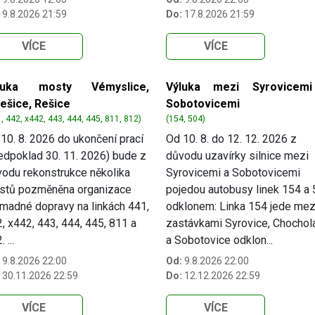
9.8.2026 21:59
Do:
17.8.2026 21:59
VÍCE
VÍCE
luka mosty Vémyslice,
Výluka mezi Syrovicem
lešice, Rešice
Sobotovicemi
, 442, x442, 443, 444, 445, 811, 812)
(154, 504)
10. 8. 2026 do ukončení prací
Od 10. 8. do 12. 12. 2026 z
edpoklad 30. 11. 2026) bude z
důvodu uzavírky silnice mezi
odu rekonstrukce několika
Syrovicemi a Sobotovicemi
stů pozměněna organizace
pojedou autobusy linek 154 a
madné dopravy na linkách 441,
odklonem: Linka 154 jede mez
, x442, 443, 444, 445, 811 a
zastávkami Syrovice, Chochol
 ...
a Sobotovice odklon...
9.8.2026 22:00
Od:
9.8.2026 22:00
30.11.2026 22:59
Do:
12.12.2026 22:59
VÍCE
VÍCE