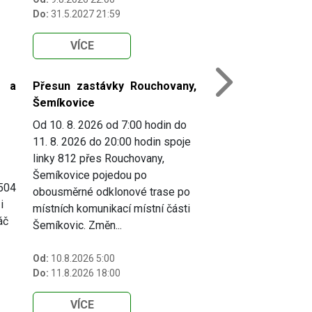
Do:
31.5.2027 21:59
VÍCE
i a
Přesun zastávky Rouchovany,
Next
Šemíkovice
Od 10. 8. 2026 od 7:00 hodin do
11. 8. 2026 do 20:00 hodin spoje
linky 812 přes Rouchovany,
Šemíkovice pojedou po
 504
obousměrné odklonové trase po
i
místních komunikací místní části
áč
Šemíkovic. Změn...
Od:
10.8.2026 5:00
Do:
11.8.2026 18:00
VÍCE