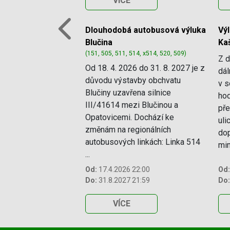
VÍCE
Dlouhodobá autobusová výluka
Vý
Previous
Blučina
Ka
(151, 505, 511, 514, x514, 520, 509)
Z d
Od 18. 4. 2026 do 31. 8. 2027 je z
dál
důvodu výstavby obchvatu
v s
Blučiny uzavřena silnice
hod
III/41614 mezi Blučinou a
pře
Opatovicemi. Dochází ke
uli
změnám na regionálních
dop
autobusových linkách: Linka 514
mim
...
Od:
17.4.2026 22:00
Od:
Do:
31.8.2027 21:59
Do:
VÍCE