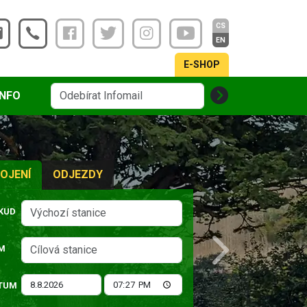
CS
EN
E-SHOP
INFO
OJENÍ
ODJEZDY
KUD
M
Next
TUM