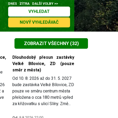
DNES
ZÍTRA
DALŠÍ VOLBY >>
VYHLEDAT
NOVÝ VYHLEDÁVAČ
ZOBRAZIT VŠECHNY
(32)
ce,
Dlouhodobý přesun zastávky
Velké Bílovice, ZD (pouze
směr z města)
je
Od 10. 8. 2026 až do 31. 5. 2027
026
bude zastávka Velké Bílovice, ZD
2 a
pouze ve směru centrum města
 ve
přeložena o cca 180 metrů vpřed
za křižovatku s ulicí Slíny. Změ...
Od:
9.8.2026 22:00