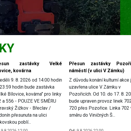
KY
esun zastávky Velké
Přesun zastávky Pozoři
ovice, kovárna
náměstí (v ulici V Zámku)
eděli 9. 8. 2026 od 14:00 hodin
Z důvodu konání kulturní akce 
23:59 hodin bude zastávka
uzavřena ulice V Zámku v
lké Bílovice, kovárna" pro linky
Pozořicích. Od 10. do 17. 8. 2
2 a 556 - POUZE VE SMĚRU
bude upraven provoz linek 70
avský Žižkov - Břeclav /
720 přes Pozořice. Linka 702
onín přesunuta na ulici
směru do Viničných Š...
kovskou poblí...
9.8.2026 12:00
Od:
9.8.2026 22:00