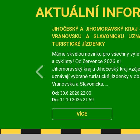
AKTUÁLNÍ INFO
Slide 1 of 1
JIHOČESKÝ A JIHOMORAVSKÝ KRAJ 
VRANOVSKU A SLAVONICKU UZNÁ
TURISTICKÉ JÍZDENKY
Máme skvělou novinku pro všechny výle
a cyklisty! Od července 2026 si
Jihomoravský kraj a Jihočeský kraj vzá
Previous
uznávají vybrané turistické jízdenky v ob
Vranovska a Slavonicka. ...
Od:
30.6.2026 22:00
Do:
11.10.2026 21:59
VÍCE