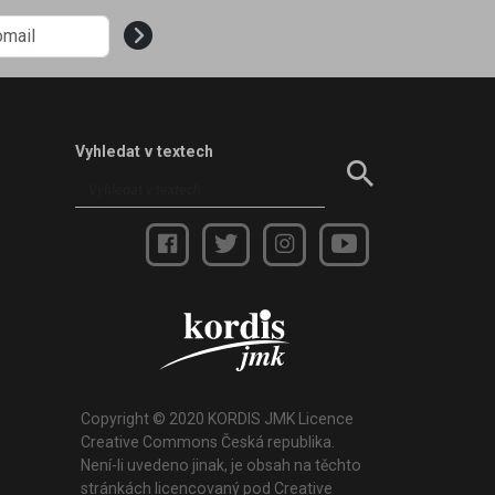
Vyhledat v textech
Copyright © 2020 KORDIS JMK Licence
Creative Commons Česká republika.
Není-li uvedeno jinak, je obsah na těchto
stránkách licencovaný pod Creative