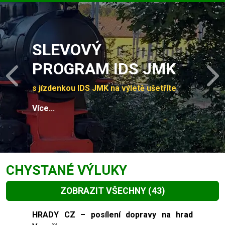
Slide 1 of 4
SLEVOVÝ
PROGRAM IDS JMK
Previous
N
s jízdenkou IDS JMK na výletě ušetříte
Více...
CHYSTANÉ VÝLUKY
ZOBRAZIT VŠECHNY
(43)
Slide 1 of 43
HRADY CZ – posílení dopravy na hrad