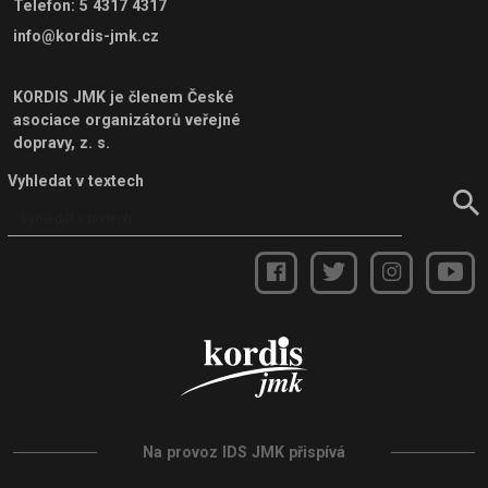
Telefon
:
5 4317 4317
info@kordis-jmk.cz
KORDIS JMK je členem
České
asociace organizátorů veřejné
dopravy, z. s.
Vyhledat v textech
Na provoz IDS JMK přispívá