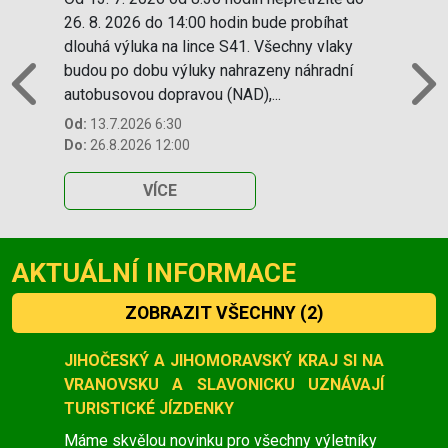
26. 8. 2026 do 14:00 hodin bude probíhat
dlouhá výluka na lince S41. Všechny vlaky
budou po dobu výluky nahrazeny náhradní
autobusovou dopravou (NAD),...
Previous
N
Od:
13.7.2026 6:30
Do:
26.8.2026 12:00
VÍCE
AKTUÁLNÍ INFORMACE
ZOBRAZIT VŠECHNY
(2)
Slide 1 of 2
JIHOČESKÝ A JIHOMORAVSKÝ KRAJ SI NA
VRANOVSKU A SLAVONICKU UZNÁVAJÍ
TURISTICKÉ JÍZDENKY
Máme skvělou novinku pro všechny výletníky