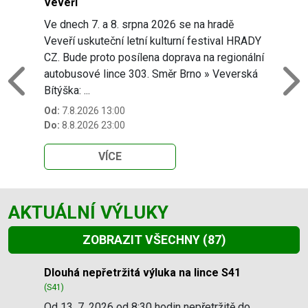
Veveří
Ve dnech 7. a 8. srpna 2026 se na hradě
Veveří uskuteční letní kulturní festival HRADY
CZ. Bude proto posílena doprava na regionální
autobusové lince 303. Směr Brno » Veverská
Previous
N
Bítýška: ...
Od:
7.8.2026 13:00
Do:
8.8.2026 23:00
VÍCE
AKTUÁLNÍ VÝLUKY
ZOBRAZIT VŠECHNY
(87)
Slide 1 of 87
Dlouhá nepřetržitá výluka na lince S41
(S41)
Od 13. 7. 2026 od 8:30 hodin nepřetržitě do