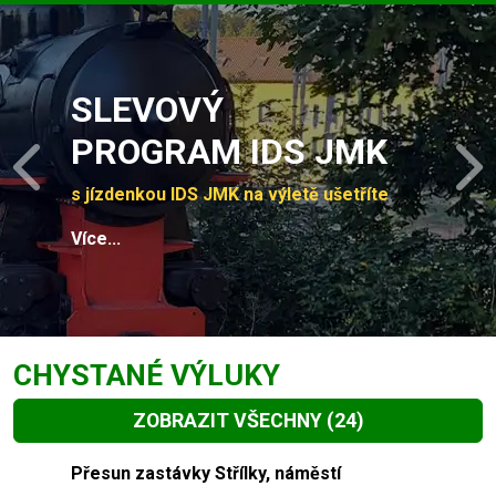
Slide 1 of 4
SLEVOVÝ
PROGRAM IDS JMK
Previous
N
s jízdenkou IDS JMK na výletě ušetříte
Více...
CHYSTANÉ VÝLUKY
ZOBRAZIT VŠECHNY
(24)
Slide 1 of 24
Přesun zastávky Střílky, náměstí