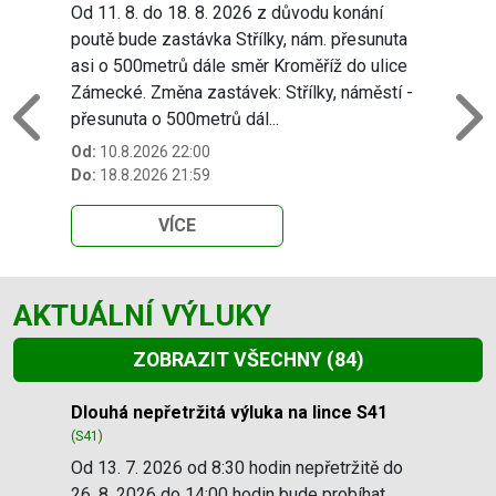
Od 11. 8. do 18. 8. 2026 z důvodu konání
poutě bude zastávka Střílky, nám. přesunuta
asi o 500metrů dále směr Kroměříž do ulice
Zámecké. Změna zastávek: Střílky, náměstí -
přesunuta o 500metrů dál...
Previous
N
Od:
10.8.2026 22:00
Do:
18.8.2026 21:59
VÍCE
AKTUÁLNÍ VÝLUKY
ZOBRAZIT VŠECHNY
(84)
Slide 1 of 84
Dlouhá nepřetržitá výluka na lince S41
(S41)
Od 13. 7. 2026 od 8:30 hodin nepřetržitě do
26. 8. 2026 do 14:00 hodin bude probíhat