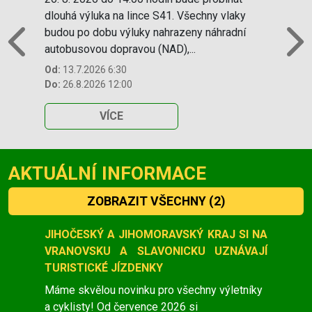
dlouhá výluka na lince S41. Všechny vlaky
budou po dobu výluky nahrazeny náhradní
autobusovou dopravou (NAD),...
Previous
N
Od:
13.7.2026 6:30
Do:
26.8.2026 12:00
VÍCE
AKTUÁLNÍ INFORMACE
ZOBRAZIT VŠECHNY
(2)
Slide 1 of 2
JIHOČESKÝ A JIHOMORAVSKÝ KRAJ SI NA
VRANOVSKU A SLAVONICKU UZNÁVAJÍ
TURISTICKÉ JÍZDENKY
Máme skvělou novinku pro všechny výletníky
a cyklisty! Od července 2026 si