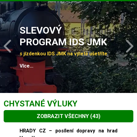
Slide 1 of 4
SLEVOVÝ
PROGRAM IDS JMK
Previous
N
s jízdenkou IDS JMK na výletě ušetříte
Více...
CHYSTANÉ VÝLUKY
ZOBRAZIT VŠECHNY
(43)
Slide 1 of 43
HRADY CZ – posílení dopravy na hrad