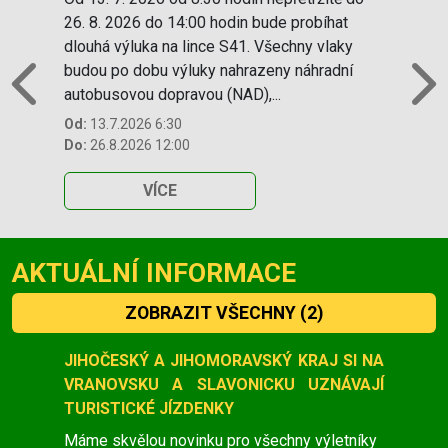
26. 8. 2026 do 14:00 hodin bude probíhat
dlouhá výluka na lince S41. Všechny vlaky
budou po dobu výluky nahrazeny náhradní
autobusovou dopravou (NAD),...
Previous
N
Od:
13.7.2026 6:30
Do:
26.8.2026 12:00
VÍCE
AKTUÁLNÍ INFORMACE
ZOBRAZIT VŠECHNY
(2)
Slide 1 of 2
JIHOČESKÝ A JIHOMORAVSKÝ KRAJ SI NA
VRANOVSKU A SLAVONICKU UZNÁVAJÍ
TURISTICKÉ JÍZDENKY
Máme skvělou novinku pro všechny výletníky