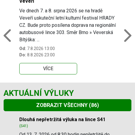
Veveří
Ve dnech 7. a 8. srpna 2026 se na hradě
Veveří uskuteční letní kulturní festival HRADY
CZ. Bude proto posílena doprava na regionální
autobusové lince 303. Směr Brno » Veverská
Previous
N
Bítýška: ...
Od:
7.8.2026 13:00
Do:
8.8.2026 23:00
VÍCE
AKTUÁLNÍ VÝLUKY
ZOBRAZIT VŠECHNY
(86)
Slide 1 of 86
Dlouhá nepřetržitá výluka na lince S41
(S41)
Od 13. 7. 2026 od 8:30 hodin nepřetržitě do