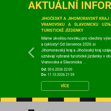
AKTUÁLNÍ INFO
Slide 1 of 1
JIHOČESKÝ A JIHOMORAVSKÝ KRAJ 
VRANOVSKU A SLAVONICKU UZNÁ
TURISTICKÉ JÍZDENKY
Máme skvělou novinku pro všechny výle
a cyklisty! Od července 2026 si
Jihomoravský kraj a Jihočeský kraj vzá
Previous
uznávají vybrané turistické jízdenky v ob
Vranovska a Slavonicka. ...
Od:
30.6.2026 22:00
Do:
11.10.2026 21:59
VÍCE