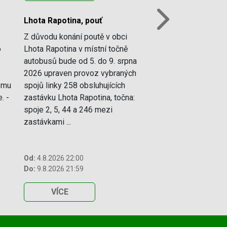
Lhota Rapotina, pouť
Next
Z důvodu konání poutě v obci
o
Lhota Rapotina v místní točně
autobusů bude od 5. do 9. srpna
2026 upraven provoz vybraných
vému
spojů linky 258 obsluhujících
. -
zastávku Lhota Rapotina, točna:
spoje 2, 5, 44 a 246 mezi
zastávkami ...
Od:
4.8.2026 22:00
Do:
9.8.2026 21:59
VÍCE