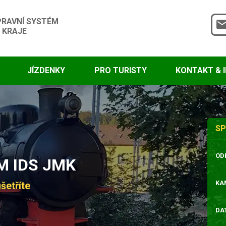
PRAVNÍ SYSTÉM
 KRAJE
JÍZDENKY
PRO TURISTY
KONTAKT & 
SP
OD
 IDS JMK
KA
šetříte
DA