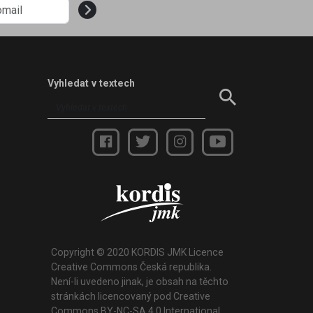
Vyhledat v textech
Copyright © 2020 KORDIS JMK Licence
Creative Commons Česká republika.
Není-li uvedeno jinak, je obsah na těchto
stránkách licencovaný pod Creative
Commons BY-NC-SA 4.0 International.