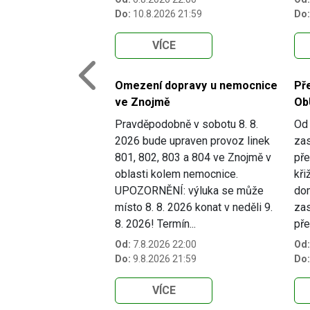
Do:
10.8.2026 21:59
Do:
VÍCE
Previous
Omezení dopravy u nemocnice
Př
ve Znojmě
Ob
Pravděpodobně v sobotu 8. 8.
Od 
2026 bude upraven provoz linek
zas
801, 802, 803 a 804 ve Znojmě v
pře
oblasti kolem nemocnice.
kři
UPOZORNĚNÍ: výluka se může
dom
místo 8. 8. 2026 konat v neděli 9.
zas
8. 2026! Termín...
pře
Od:
7.8.2026 22:00
Od:
Do:
9.8.2026 21:59
Do:
VÍCE