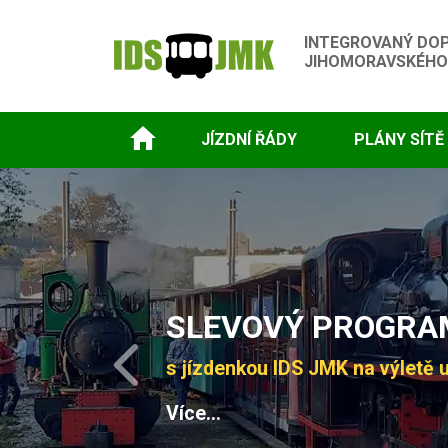
INTEGROVANÝ DO
JIHOMORAVSKÉHO
JÍZDNÍ ŘÁDY
PLÁNY SÍTĚ
Slide 1 of 4
SLEVOVÝ PROGRAM
s jízdenkou IDS JMK na výletě u
Previous
Více...