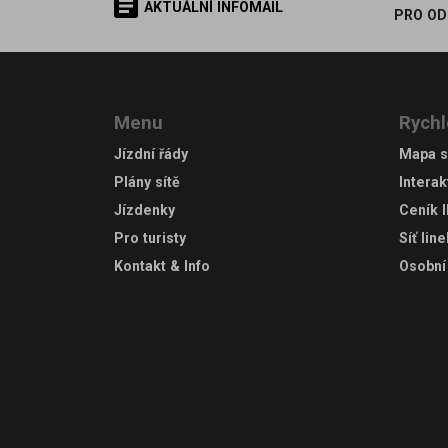
AKTUÁLNÍ INFOMAIL
PRO OD
Menu
Rychl
Jízdní řády
Mapa s
Plány sítě
Interak
Jízdenky
Ceník 
Pro turisty
Síť lin
Kontakt & Info
Osobní 