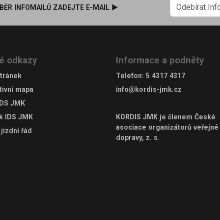
BĚR INFOMAILŮ ZADEJTE E-MAIL ►
é odkazy
Informace a podněty
tránek
Telefon
:
5 4317 4317
tivní mapa
info@kordis-jmk.cz
IDS JMK
ek IDS JMK
KORDIS JMK je členem
České
asociace organizátorů veřejné
jízdní řád
dopravy, z. s.