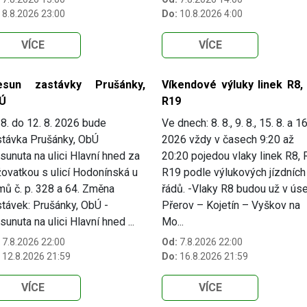
8.8.2026 23:00
Do:
10.8.2026 4:00
VÍCE
VÍCE
esun zastávky Prušánky,
Víkendové výluky linek R8, 
Ú
R19
8. do 12. 8. 2026 bude
Ve dnech: 8. 8., 9. 8., 15. 8. a 16
távka Prušánky, ObÚ
2026 vždy v časech 9:20 až
sunuta na ulici Hlavní hned za
20:20 pojedou vlaky linek R8, 
žovatkou s ulicí Hodonínská u
R19 podle výlukových jízdních
ů č. p. 328 a 64. Změna
řádů. -Vlaky R8 budou už v ús
távek: Prušánky, ObÚ -
Přerov – Kojetín – Vyškov na
sunuta na ulici Hlavní hned ...
Mo...
7.8.2026 22:00
Od:
7.8.2026 22:00
12.8.2026 21:59
Do:
16.8.2026 21:59
VÍCE
VÍCE