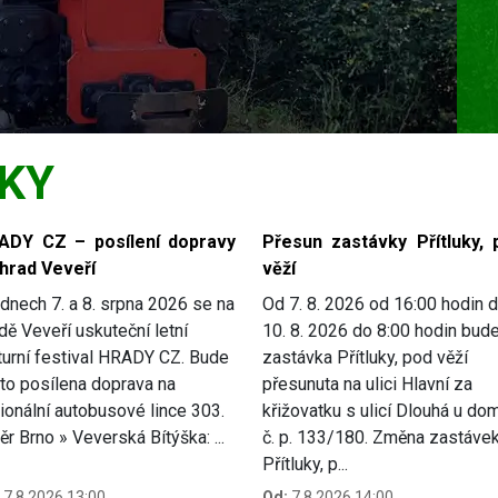
KY
ADY CZ – posílení dopravy
Přesun zastávky Přítluky, 
 hrad Veveří
věží
dnech 7. a 8. srpna 2026 se na
Od 7. 8. 2026 od 16:00 hodin 
dě Veveří uskuteční letní
10. 8. 2026 do 8:00 hodin bud
turní festival HRADY CZ. Bude
zastávka Přítluky, pod věží
to posílena doprava na
přesunuta na ulici Hlavní za
ionální autobusové lince 303.
křižovatku s ulicí Dlouhá u do
r Brno » Veverská Bítýška: ...
č. p. 133/180. Změna zastávek
Přítluky, p...
7.8.2026 13:00
Od:
7.8.2026 14:00