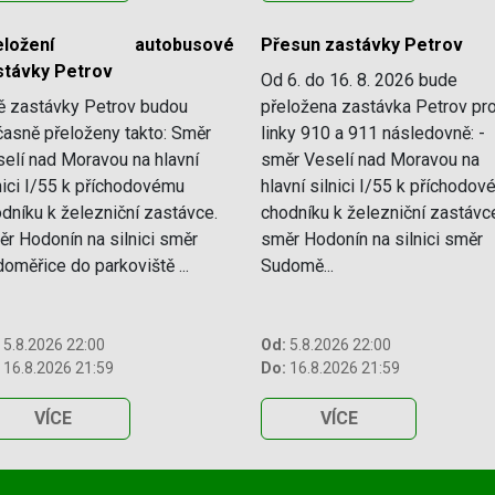
řeložení autobusové
Přesun zastávky Petrov
stávky Petrov
Od 6. do 16. 8. 2026 bude
ě zastávky Petrov budou
přeložena zastávka Petrov pr
asně přeloženy takto: Směr
linky 910 a 911 následovně: -
elí nad Moravou na hlavní
směr Veselí nad Moravou na
nici I/55 k příchodovému
hlavní silnici I/55 k příchodo
dníku k železniční zastávce.
chodníku k železniční zastávce
r Hodonín na silnici směr
směr Hodonín na silnici směr
oměřice do parkoviště ...
Sudomě...
5.8.2026 22:00
Od:
5.8.2026 22:00
16.8.2026 21:59
Do:
16.8.2026 21:59
VÍCE
VÍCE