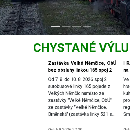
CHYSTANÉ VÝLU
Slide 1 of 6
Zastávka Velké Němčice, ObÚ
HR
bez obsluhy linkou 165 spoj 2
na
Od 7. 8. do 10. 8. 2026 spoj 2
Ve 
autobusové linky 165 pojede z
hra
Velkých Němčic namísto ze
kul
zastávky "Velké Němčice, ObÚ"
pro
ze zastávky "Velké Němčice,
reg
Brněnská" (zastávka linky 521 s...
Smě
Od:
6.8.2026 22:00
Od: