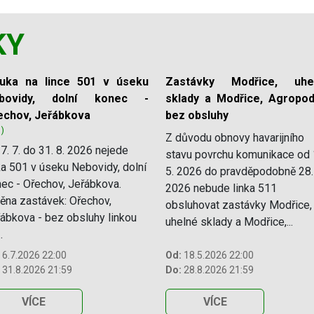
KY
luka na lince 501 v úseku
Zastávky Modřice, uhe
bovidy, dolní konec -
sklady a Modřice, Agropod
echov, Jeřábkova
bez obsluhy
1)
Z důvodu obnovy havarijního
7. 7. do 31. 8. 2026 nejede
stavu povrchu komunikace od 
ka 501 v úseku Nebovidy, dolní
5. 2026 do pravděpodobně 28.
ec - Ořechov, Jeřábkova.
2026 nebude linka 511
na zastávek: Ořechov,
obsluhovat zastávky Modřice,
ábkova - bez obsluhy linkou
uhelné sklady a Modřice,...
.
6.7.2026 22:00
Od:
18.5.2026 22:00
31.8.2026 21:59
Do:
28.8.2026 21:59
VÍCE
VÍCE