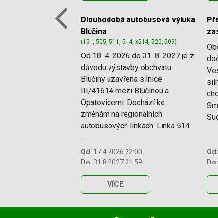
Dlouhodobá autobusová výluka
P
Previous
Blučina
za
(151, 505, 511, 514, x514, 520, 509)
Ob
Od 18. 4. 2026 do 31. 8. 2027 je z
doč
důvodu výstavby obchvatu
Ves
Blučiny uzavřena silnice
sil
III/41614 mezi Blučinou a
cho
Opatovicemi. Dochází ke
Smě
změnám na regionálních
Sud
autobusových linkách: Linka 514
...
Od:
17.4.2026 22:00
Od:
Do:
31.8.2027 21:59
Do:
VÍCE