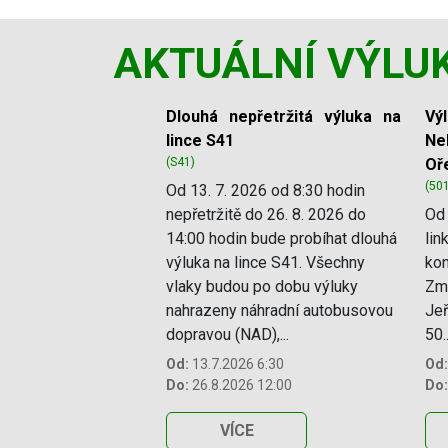
AKTUÁLNÍ VÝLU
Slide 1 of 11
Dlouhá nepřetržitá výluka na
Vý
lince S41
Ne
(S41)
Oř
(50
Od 13. 7. 2026 od 8:30 hodin
nepřetržitě do 26. 8. 2026 do
Od 
14:00 hodin bude probíhat dlouhá
lin
výluka na lince S41. Všechny
kon
vlaky budou po dobu výluky
Změ
nahrazeny náhradní autobusovou
Jeř
dopravou (NAD),...
50..
Od:
13.7.2026 6:30
Od:
Do:
26.8.2026 12:00
Do:
VÍCE