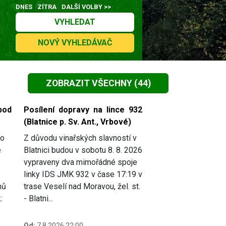
DNES
ZÍTRA
DALŠÍ VOLBY >>
VYHLEDAT
NOVÝ VYHLEDÁVAČ
ZOBRAZIT VŠECHNY
(44)
pod
Posílení dopravy na lince 932
(Blatnice p. Sv. Ant., Vrbové)
do
Z důvodu vinařských slavností v
e
Blatnici budou v sobotu 8. 8. 2026
vypraveny dva mimořádné spoje
linky IDS JMK 932 v čase 17:19 v
mů
trase Veselí nad Moravou, žel. st.
:
- Blatni...
Od:
7.8.2026 22:00