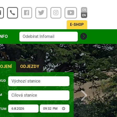
CS
EN
E-SHOP
INFO
OJENÍ
ODJEZDY
KUD
M
Next
TUM