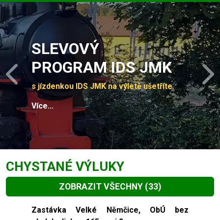
Slide 1 of 4
SLEVOVÝ
PROGRAM IDS JMK
Previous
N
s jízdenkou IDS JMK na výletě ušetříte
Více...
CHYSTANÉ VÝLUKY
ZOBRAZIT VŠECHNY
(33)
Slide 1 of 33
Zastávka Velké Němčice, ObÚ bez