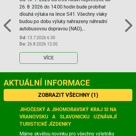
26. 8. 2026 do 14:00 hodin bude probíhat
dlouhá výluka na lince S41. Všechny vlaky
budou po dobu výluky nahrazeny náhradní
autobusovou dopravou (NAD),...
Previous
N
Od:
13.7.2026 6:30
Do:
26.8.2026 12:00
VÍCE
AKTUÁLNÍ INFORMACE
ZOBRAZIT VŠECHNY
(1)
Slide 1 of 1
JIHOČESKÝ A JIHOMORAVSKÝ KRAJ SI NA
VRANOVSKU A SLAVONICKU UZNÁVAJÍ
TURISTICKÉ JÍZDENKY
Máme skvělou novinku pro všechny výletníky