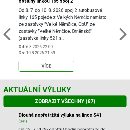
obsluhy linkou 165 spoj 2
Od 8. 7. do 10. 8. 2026 spoj 2 autobusové
linky 165 pojede z Velkých Němčic namísto
ze zastávky "Velké Němčice, ObÚ" ze
zastávky "Velké Němčice, Brněnská"
Previous
N
(zastávka linky 521 s...
Od:
6.8.2026 22:00
Do:
10.8.2026 21:59
VÍCE
AKTUÁLNÍ VÝLUKY
ZOBRAZIT VŠECHNY
(87)
Slide 1 of 87
Dlouhá nepřetržitá výluka na lince S41
(S41)
Od 13. 7. 2026 od 8:30 hodin nepřetržitě do