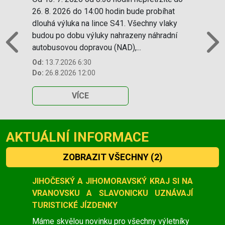
26. 8. 2026 do 14:00 hodin bude probíhat
dlouhá výluka na lince S41. Všechny vlaky
budou po dobu výluky nahrazeny náhradní
autobusovou dopravou (NAD),...
Previous
N
Od:
13.7.2026 6:30
Do:
26.8.2026 12:00
VÍCE
AKTUÁLNÍ INFORMACE
ZOBRAZIT VŠECHNY
(2)
Slide 1 of 2
JIHOČESKÝ A JIHOMORAVSKÝ KRAJ SI NA
VRANOVSKU A SLAVONICKU UZNÁVAJÍ
TURISTICKÉ JÍZDENKY
Máme skvělou novinku pro všechny výletníky