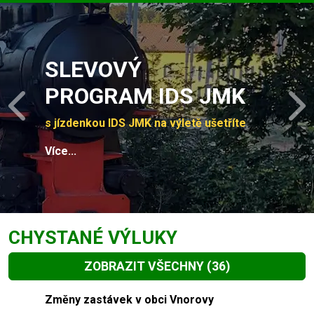
Slide 1 of 4
SLEVOVÝ
PROGRAM IDS JMK
Previous
N
s jízdenkou IDS JMK na výletě ušetříte
Více...
CHYSTANÉ VÝLUKY
ZOBRAZIT VŠECHNY
(36)
Slide 1 of 36
Změny zastávek v obci Vnorovy