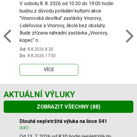
V sobotu 8. 8. 2026 od 10:30 do 19:00 hodin
budou z důvodu pořádání kulturní akce
"Vnorovská desítka" zastávky Vnorovy,
Lidéřovice a Vnorovy, škola bez obsluhy.
Bude zřízena náhradní zastávka „Vnorovy,
Previous
N
kopec“ n...
Od:
8.8.2026 8:30
Do:
8.8.2026 17:00
VÍCE
AKTUÁLNÍ VÝLUKY
ZOBRAZIT VŠECHNY
(88)
Slide 1 of 88
Dlouhá nepřetržitá výluka na lince S41
(S41)
Od 13. 7. 2026 od 8:30 hodin nepřetržitě do