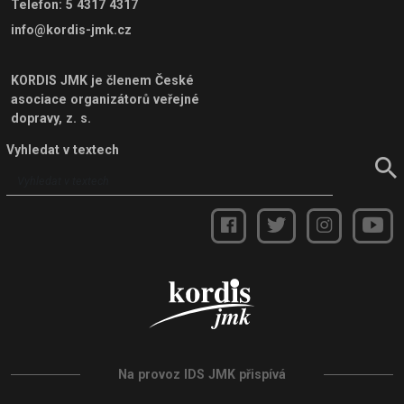
Telefon
:
5 4317 4317
info@kordis-jmk.cz
KORDIS JMK je členem
České
asociace organizátorů veřejné
dopravy, z. s.
Vyhledat v textech
Na provoz IDS JMK přispívá