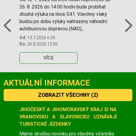
26. 8. 2026 do 14:00 hodin bude probíhat
dlouhá výluka na lince S41. Všechny vlaky
budou po dobu výluky nahrazeny náhradní
autobusovou dopravou (NAD),...
Previous
N
Od:
13.7.2026 6:30
Do:
26.8.2026 12:00
VÍCE
AKTUÁLNÍ INFORMACE
ZOBRAZIT VŠECHNY
(2)
Slide 1 of 2
JIHOČESKÝ A JIHOMORAVSKÝ KRAJ SI NA
VRANOVSKU A SLAVONICKU UZNÁVAJÍ
TURISTICKÉ JÍZDENKY
Máme skvělou novinku pro všechny výletníky