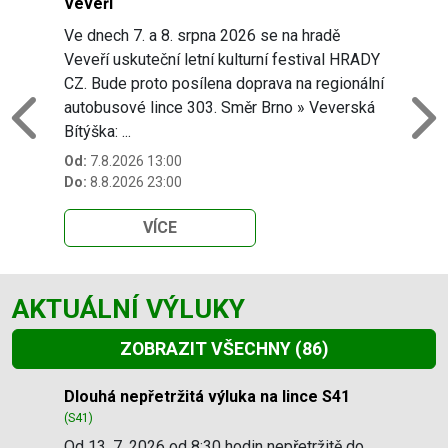
Veveří
Ve dnech 7. a 8. srpna 2026 se na hradě
Veveří uskuteční letní kulturní festival HRADY
CZ. Bude proto posílena doprava na regionální
autobusové lince 303. Směr Brno » Veverská
Previous
N
Bítýška: ...
Od:
7.8.2026 13:00
Do:
8.8.2026 23:00
VÍCE
AKTUÁLNÍ VÝLUKY
ZOBRAZIT VŠECHNY
(86)
Slide 1 of 86
Dlouhá nepřetržitá výluka na lince S41
(S41)
Od 13. 7. 2026 od 8:30 hodin nepřetržitě do