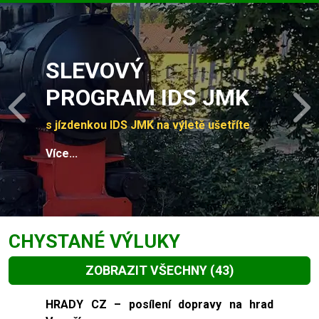
Slide 1 of 4
SLEVOVÝ
PROGRAM IDS JMK
Previous
N
s jízdenkou IDS JMK na výletě ušetříte
Více...
CHYSTANÉ VÝLUKY
ZOBRAZIT VŠECHNY
(43)
Slide 1 of 43
HRADY CZ – posílení dopravy na hrad