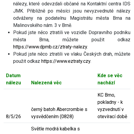
nálezy, které odevzdali občané na Kontaktní centra IDS
JMK. Přibližně po měsíci jsou nevyzvednuté nálezy
odváženy na podatelnu Magistrátu města Brna na
Malinovského nám. 3 v Brně.
Pokud jste něco ztratili ve vozidle Dopravního podniku
města Brna, můžete použit odkaz
https://www.dpmb.cz/ztraty-nalezy
.
Pokud jste něco ztratili ve vlaku Českých drah, můžete
použit odkaz
https://www.eztraty.czy
.
Datum
Kde se věc
nálezu
Nalezená věc
nachází
KC Brno,
pokladny - k
černý batoh Abercrombie s
vyzvednutí v
8/5/26
vysvědčením (0828)
otevírací době
Světle modrá kabelka s