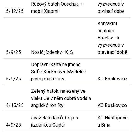
Růžový batoh Quechua +
vyzvednutí v
5/12/25
mobil Xiaomi
otvírací době
Kontaktní
centrum
Břeclav - k
vyzvednutí v
5/9/25
Nosič jízdenky- K. S.
otevírací době
Dopravní karta na jméno
Sofie Koukalová. Majitelce
5/9/25
jsem psala sms.
KC Boskovice
Zelený batoh, nalezený ve
vlaku. Je v něm dobrá voda a
4/15/25
anglické rohlíky.
KC Boskovice
svazek tří klíčů + čip s
KC Hustopeče
4/9/25
jízdenkou Gajdár
u Brna