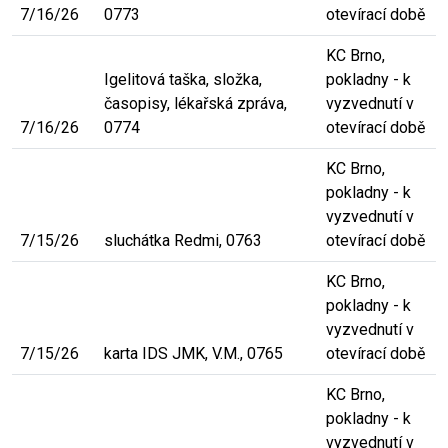
7/16/26
0773
otevírací době
KC Brno,
Igelitová taška, složka,
pokladny - k
časopisy, lékařská zpráva,
vyzvednutí v
7/16/26
0774
otevírací době
KC Brno,
pokladny - k
vyzvednutí v
7/15/26
sluchátka Redmi, 0763
otevírací době
KC Brno,
pokladny - k
vyzvednutí v
7/15/26
karta IDS JMK, V.M., 0765
otevírací době
KC Brno,
pokladny - k
vyzvednutí v