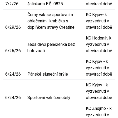
7/2/26
šalinkarta E.Š. 0825
otevírací době
Černý vak se sportovním
KC Kyjov- k
oblečením , krabička s
vyzvednutí v
6/29/26
doplňkem stravy Creatine
otevírací době
KC Hodonín, k
šedá dívčí peněženka bez
vyzvednutí v
6/26/26
hotovosti
otevírací době
KC Kyjov - k
vyzvednutí v
6/24/26
Pánské sluneční brýle
otevírací době
KC Kyjov - k
vyzvednutí v
6/24/26
Sportovní vak černobílý
otevírací době
KC Znojmo - k
vyzvednutí v