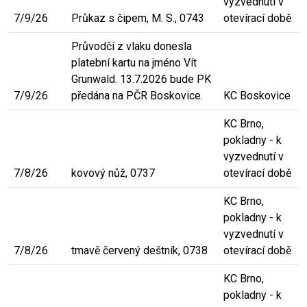
vyzvednutí v
7/9/26
Průkaz s čipem, M. S., 0743
otevírací době
Průvodčí z vlaku donesla
platební kartu na jméno Vít
Grunwald. 13.7.2026 bude PK
7/9/26
předána na PČR Boskovice.
KC Boskovice
KC Brno,
pokladny - k
vyzvednutí v
7/8/26
kovový nůž, 0737
otevírací době
KC Brno,
pokladny - k
vyzvednutí v
7/8/26
tmavě červený deštník, 0738
otevírací době
KC Brno,
pokladny - k