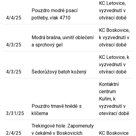
KC Letovice,
Pouzdro modré psací
vyzvednutí v
4/4/25
potřeby, vlak 4710
otvírací době
KC Boskovice,
Modrá brašna, uvnitř oblečení
k vyzvednutí v
4/3/25
a sprchový gel
otvírací době
KC Letovice, k
vyzvednutí v
4/3/25
Šedorůžový batoh kožený
otvírací době
Kontaktní
centrum
Kuřim, k
Pouzdro tmavě hnědé s
vyzvednutí v
3/31/25
klíčema
otevírací době
Trekingové hole. Zapomenuty
2/4/25
v čekárně v Boskovicích.
KC Boskovice