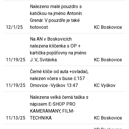
Nalezeno malé pouzdro s
katičkou na jméno Antonín
Grenár. V pouzdře je také
12/1/25
hotovost.
KC Boskovice
Na AN v Boskovicích
nalezena klíčenka s OP +
kartička pojišťovny na jméno
11/19/25
J. V., Svitávka.
KC Boskovice
Černé klíče od auta +ovladač,
nalezen včera v buse č.157
11/19/25
Drnovice -Vyškov 13:47
KC Vyškov
Nalezena velká černá taška s
nápisem E-SHOP PRO
KAMERAMANY, FILM-
11/13/25
TECHNIKA.
KC Boskovice