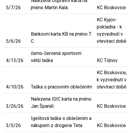
Nalezena Dopravní karta na
5/7/26
jméno Martin Kala.
KC Boskovice
KC Kyjov-
pokladna - k
Bankovní karta KB na jméno T.
vyzvednutí v
5/6/26
C.
otevírací době
černo-červená sportovní
4/13/26
větší taška
KC Tišnov
KC Boskovice,
k vyzvednutí v
4/10/26
Taška s pracovním oblečením
otevírací době
Nalezena ISIC karta na jméno
3/26/26
Jan Španěl.
KC Boskovice
Igelitová taška s oblečením a
3/5/26
nákupem z drogerie Teta.
KC Boskovice