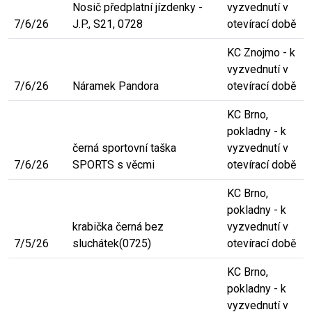
Nosič předplatní jízdenky -
vyzvednutí v
7/6/26
J.P., S21, 0728
otevírací době
KC Znojmo - k
vyzvednutí v
7/6/26
Náramek Pandora
otevírací době
KC Brno,
pokladny - k
černá sportovní taška
vyzvednutí v
7/6/26
SPORTS s věcmi
otevírací době
KC Brno,
pokladny - k
krabička černá bez
vyzvednutí v
7/5/26
sluchátek(0725)
otevírací době
KC Brno,
pokladny - k
vyzvednutí v