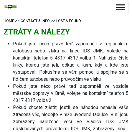
>>
>>
HOME
CONTACT & INFO
LOST & FOUND
ZTRÁTY A NÁLEZY
Pokud jste něco právě teď zapomněli v regionálním
autobusu nebo vlaku na lince IDS JMK, volejte na
kontaktní telefon 5 4317 4317 volba 1. Nahlašte číslo
linky, kterou jste jeli, odkud a kam, kdy a kde jste
vystupovali. Pokusíme se vám pomoci a spojíme se s
řidičem autobusu nebo průvodčím ve vlaku.
Pokud jste něco právě teď zapomněli ve vozidle
městské dopravy v Brně, volejte na kontaktní telefon 5
4317 4317 volba 2.
Pokud chcete zjistit, jestli se náhodou nenašla vaše
ztracená věc, hledejte v níže uvedené tabulce. V ní jsou
zobrazeny nalezené věci ve vlacích IDS JMK
obsluhovaných průvodčími IDS JMK, zobrazeny jsou i