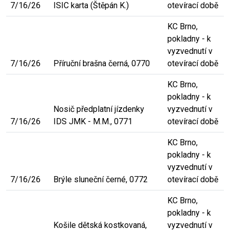
7/16/26
ISIC karta (Štěpán K.)
otevírací době
KC Brno,
pokladny - k
vyzvednutí v
7/16/26
Příruční brašna černá, 0770
otevírací době
KC Brno,
pokladny - k
Nosič předplatní jízdenky
vyzvednutí v
7/16/26
IDS JMK - M.M., 0771
otevírací době
KC Brno,
pokladny - k
vyzvednutí v
7/16/26
Brýle sluneční černé, 0772
otevírací době
KC Brno,
pokladny - k
Košile dětská kostkovaná,
vyzvednutí v