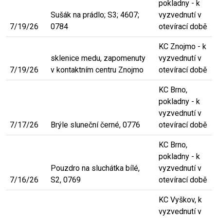
pokladny - k
Sušák na prádlo; S3; 4607;
vyzvednutí v
7/19/26
0784
otevírací době
KC Znojmo - k
sklenice medu, zapomenuty
vyzvednutí v
7/19/26
v kontaktním centru Znojmo
otevírací době
KC Brno,
pokladny - k
vyzvednutí v
7/17/26
Brýle sluneční černé, 0776
otevírací době
KC Brno,
pokladny - k
Pouzdro na sluchátka bílé,
vyzvednutí v
7/16/26
S2, 0769
otevírací době
KC Vyškov, k
vyzvednutí v