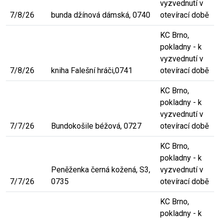
vyzvednutí v
7/8/26
bunda džínová dámská, 0740
otevírací době
KC Brno,
pokladny - k
vyzvednutí v
7/8/26
kniha Falešní hráči,0741
otevírací době
KC Brno,
pokladny - k
vyzvednutí v
7/7/26
Bundokošile béžová, 0727
otevírací době
KC Brno,
pokladny - k
Peněženka černá kožená, S3,
vyzvednutí v
7/7/26
0735
otevírací době
KC Brno,
pokladny - k