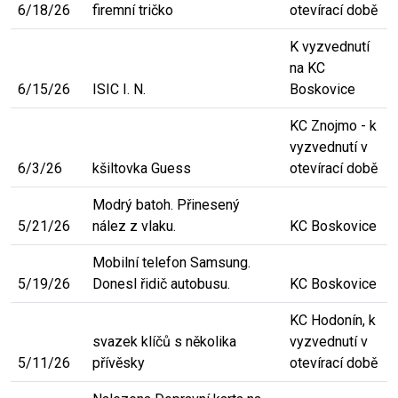
6/18/26
firemní tričko
otevírací době
K vyzvednutí
na KC
6/15/26
ISIC I. N.
Boskovice
KC Znojmo - k
vyzvednutí v
6/3/26
kšiltovka Guess
otevírací době
Modrý batoh. Přinesený
5/21/26
nález z vlaku.
KC Boskovice
Mobilní telefon Samsung.
5/19/26
Donesl řidič autobusu.
KC Boskovice
KC Hodonín, k
svazek klíčů s několika
vyzvednutí v
5/11/26
přívěsky
otevírací době