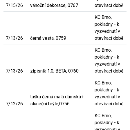
7/15/26
vánoční dekorace, 0767
otevírací době
KC Brno,
pokladny - k
vyzvednutí v
7/13/26
černá vesta, 0759
otevírací době
KC Brno,
pokladny - k
vyzvednutí v
7/13/26
zípisník 1.0, BETA, 0760
otevírací době
KC Brno,
pokladny - k
taška černá malá dámská+
vyzvednutí v
7/12/26
sluneční brýle,0756
otevírací době
KC Brno,
pokladny - k
vyzvednutí v