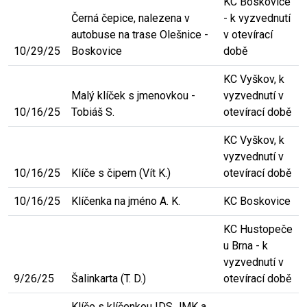
KC Boskovice
Černá čepice, nalezena v
- k vyzvednutí
autobuse na trase Olešnice -
v otevírací
10/29/25
Boskovice
době
KC Vyškov, k
Malý klíček s jmenovkou -
vyzvednutí v
10/16/25
Tobiáš S.
otevírací době
KC Vyškov, k
vyzvednutí v
10/16/25
Klíče s čipem (Vít K.)
otevírací době
10/16/25
Klíčenka na jméno A. K.
KC Boskovice
KC Hustopeče
u Brna - k
vyzvednutí v
9/26/25
Šalinkarta (T. D.)
otevírací době
Klíče s klíčenkou IDS JMK a