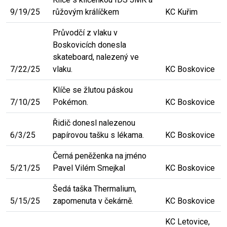
9/19/25
růžovým králíčkem
KC Kuřim
Průvodčí z vlaku v
Boskovicích donesla
skateboard, nalezený ve
7/22/25
vlaku.
KC Boskovice
Klíče se žlutou páskou
7/10/25
Pokémon.
KC Boskovice
Řidič donesl nalezenou
6/3/25
papírovou tašku s lékama.
KC Boskovice
Černá peněženka na jméno
5/21/25
Pavel Vilém Smejkal
KC Boskovice
Šedá taška Thermalium,
5/15/25
zapomenuta v čekárně.
KC Boskovice
KC Letovice,