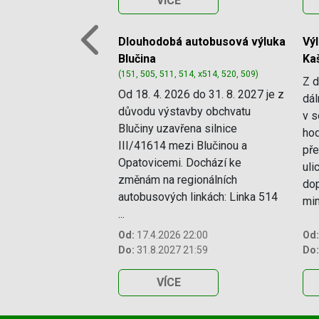
VÍCE
Dlouhodobá autobusová výluka
Vý
Previous
Blučina
Ka
(151, 505, 511, 514, x514, 520, 509)
Z d
Od 18. 4. 2026 do 31. 8. 2027 je z
dál
důvodu výstavby obchvatu
v s
Blučiny uzavřena silnice
hod
III/41614 mezi Blučinou a
pře
Opatovicemi. Dochází ke
uli
změnám na regionálních
dop
autobusových linkách: Linka 514
mim
...
Od:
17.4.2026 22:00
Od:
Do:
31.8.2027 21:59
Do:
VÍCE