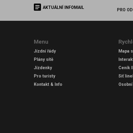
AKTUÁLNÍ INFOMAIL
PRO OD
Menu
Rychl
Jízdní řády
Mapa s
Plány sítě
Interak
Jízdenky
Ceník 
Pro turisty
Síť lin
Kontakt & Info
Osobní 