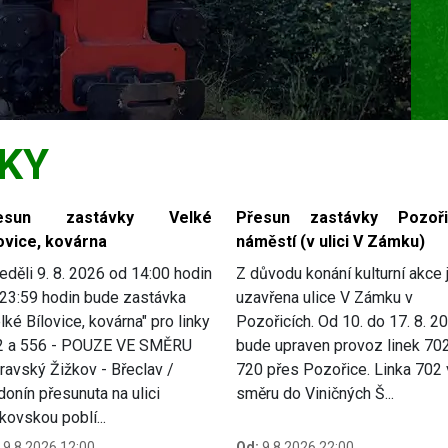
KY
esun zastávky Velké
Přesun zastávky Pozoři
ovice, kovárna
náměstí (v ulici V Zámku)
eděli 9. 8. 2026 od 14:00 hodin
Z důvodu konání kulturní akce 
23:59 hodin bude zastávka
uzavřena ulice V Zámku v
lké Bílovice, kovárna" pro linky
Pozořicích. Od 10. do 17. 8. 2
2 a 556 - POUZE VE SMĚRU
bude upraven provoz linek 70
avský Žižkov - Břeclav /
720 přes Pozořice. Linka 702
onín přesunuta na ulici
směru do Viničných Š...
kovskou poblí...
9.8.2026 12:00
Od:
9.8.2026 22:00