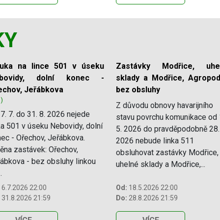
KY
luka na lince 501 v úseku
Zastávky Modřice, uhe
bovidy, dolní konec -
sklady a Modřice, Agropod
echov, Jeřábkova
bez obsluhy
1)
Z důvodu obnovy havarijního
7. 7. do 31. 8. 2026 nejede
stavu povrchu komunikace od 
ka 501 v úseku Nebovidy, dolní
5. 2026 do pravděpodobně 28.
ec - Ořechov, Jeřábkova.
2026 nebude linka 511
na zastávek: Ořechov,
obsluhovat zastávky Modřice,
ábkova - bez obsluhy linkou
uhelné sklady a Modřice,...
.
6.7.2026 22:00
Od:
18.5.2026 22:00
31.8.2026 21:59
Do:
28.8.2026 21:59