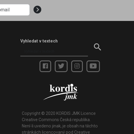
Vyhledat v textech
Copyright © 2020 KORDIS JMK Licence
Creative Commons Česká republika.
Není-li uvedeno jinak, je obsah na těchto
stránkách licencovaný pod Creative