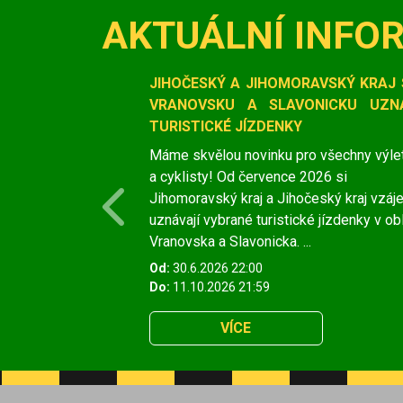
AKTUÁLNÍ INFO
Slide 1 of 1
JIHOČESKÝ A JIHOMORAVSKÝ KRAJ 
VRANOVSKU A SLAVONICKU UZNÁ
TURISTICKÉ JÍZDENKY
Máme skvělou novinku pro všechny výle
a cyklisty! Od července 2026 si
Jihomoravský kraj a Jihočeský kraj vzá
Previous
uznávají vybrané turistické jízdenky v ob
Vranovska a Slavonicka. ...
Od:
30.6.2026 22:00
Do:
11.10.2026 21:59
VÍCE