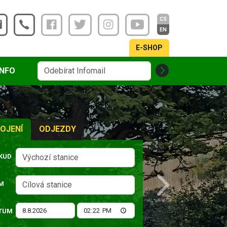
CS
EN
E-SHOP
INFO
OJENÍ
ODJEZDY
KUD
M
Next
TUM