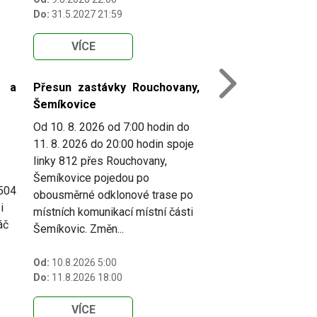
Do:
31.5.2027 21:59
VÍCE
i a
Přesun zastávky Rouchovany,
Next
Šemíkovice
Od 10. 8. 2026 od 7:00 hodin do
11. 8. 2026 do 20:00 hodin spoje
linky 812 přes Rouchovany,
Šemíkovice pojedou po
 504
obousměrné odklonové trase po
i
místních komunikací místní části
áč
Šemíkovic. Změn...
Od:
10.8.2026 5:00
Do:
11.8.2026 18:00
VÍCE