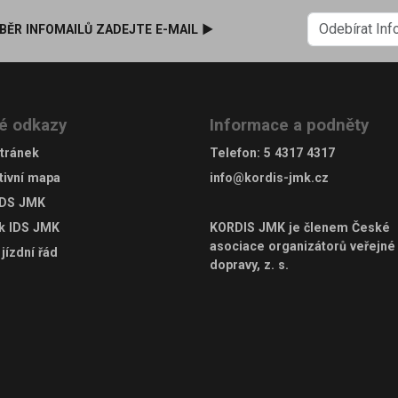
BĚR INFOMAILŮ ZADEJTE E-MAIL ►
é odkazy
Informace a podněty
tránek
Telefon
:
5 4317 4317
tivní mapa
info@kordis-jmk.cz
IDS JMK
ek IDS JMK
KORDIS JMK je členem
České
asociace organizátorů veřejné
jízdní řád
dopravy, z. s.