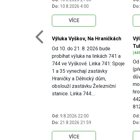
Do:
10.8.2026 4:00
Do:
VÍCE
Výluka Vyškov, Na Hraničkách
Vý
Previous
Tu
Od 10. do 21. 8. 2026 bude
(441
probíhat výluka na linkách 741 a
Od 
744 ve Vyškově. Linka 741: Spoje
(př
1 a 35 vynechají zastávky
dův
Hraničky a Dělnický dům,
mo
obslouží zastávku Železniční
hro
stanice. Linka 744:...
442
812.
Od:
9.8.2026 22:00
Od:
Do:
21.8.2026 21:59
Do:
VÍCE