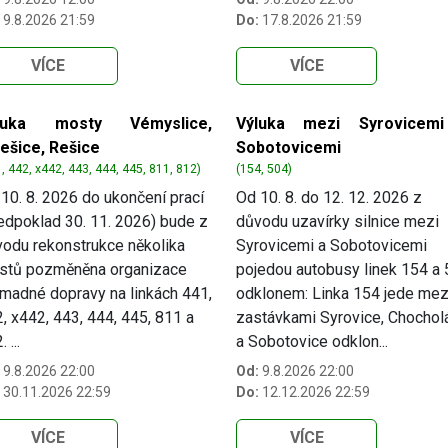
9.8.2026 21:59
Do:
17.8.2026 21:59
VÍCE
VÍCE
luka mosty Vémyslice,
Výluka mezi Syrovicem
lešice, Rešice
Sobotovicemi
, 442, x442, 443, 444, 445, 811, 812)
(154, 504)
10. 8. 2026 do ukončení prací
Od 10. 8. do 12. 12. 2026 z
edpoklad 30. 11. 2026) bude z
důvodu uzavírky silnice mezi
odu rekonstrukce několika
Syrovicemi a Sobotovicemi
stů pozměněna organizace
pojedou autobusy linek 154 a
madné dopravy na linkách 441,
odklonem: Linka 154 jede mez
, x442, 443, 444, 445, 811 a
zastávkami Syrovice, Chochol
 ...
a Sobotovice odklon...
9.8.2026 22:00
Od:
9.8.2026 22:00
30.11.2026 22:59
Do:
12.12.2026 22:59
VÍCE
VÍCE