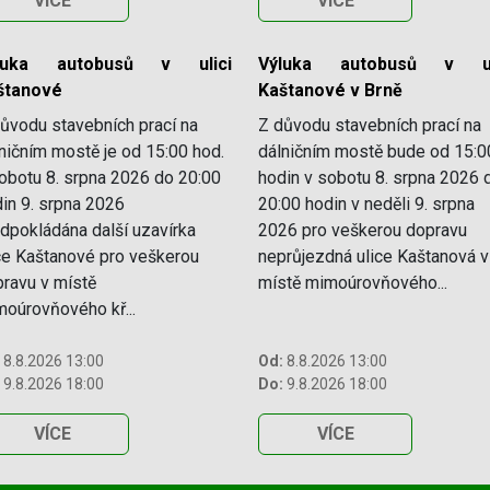
VÍCE
VÍCE
luka autobusů v ulici
Výluka autobusů v ul
štanové
Kaštanové v Brně
ůvodu stavebních prací na
Z důvodu stavebních prací na
ničním mostě je od 15:00 hod.
dálničním mostě bude od 15:0
obotu 8. srpna 2026 do 20:00
hodin v sobotu 8. srpna 2026 
in 9. srpna 2026
20:00 hodin v neděli 9. srpna
dpokládána další uzavírka
2026 pro veškerou dopravu
ce Kaštanové pro veškerou
neprůjezdná ulice Kaštanová v
ravu v místě
místě mimoúrovňového...
oúrovňového kř...
8.8.2026 13:00
Od:
8.8.2026 13:00
9.8.2026 18:00
Do:
9.8.2026 18:00
VÍCE
VÍCE