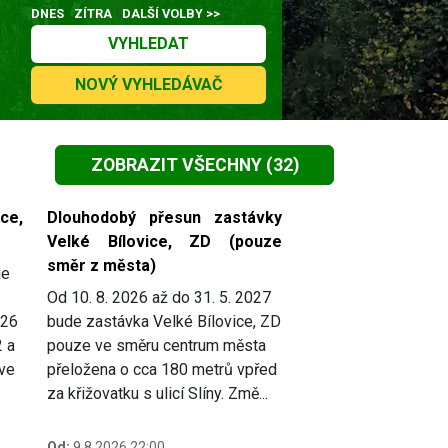
DNES
ZÍTRA
DALŠÍ VOLBY >>
VYHLEDAT
NOVÝ VYHLEDÁVAČ
ZOBRAZIT VŠECHNY
(32)
ce,
Dlouhodobý přesun zastávky
Velké Bílovice, ZD (pouze
směr z města)
je
Od 10. 8. 2026 až do 31. 5. 2027
026
bude zastávka Velké Bílovice, ZD
2 a
pouze ve směru centrum města
 ve
přeložena o cca 180 metrů vpřed
za křižovatku s ulicí Slíny. Změ...
Od:
9.8.2026 22:00