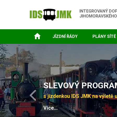
INTEGROVANÝ DO
JIHOMORAVSKÉHO
JÍZDNÍ ŘÁDY
PLÁNY SÍTĚ
Slide 1 of 4
SLEVOVÝ PROGRAM
s jízdenkou IDS JMK na výletě u
Previous
Více...