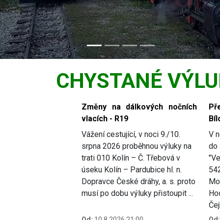
CHYSTANÉ VÝLU
Slide 1 of 4
Změny na dálkových nočních
Př
vlacích - R19
Bíl
Vážení cestující, v noci 9./10.
V n
srpna 2026 proběhnou výluky na
do 
trati 010 Kolín – Č. Třebová v
"Ve
úseku Kolín – Pardubice hl. n.
54
Dopravce České dráhy, a. s. proto
Mor
musí po dobu výluky přistoupit ...
Hod
Čej
Od:
10.8.2026 21:00
Od: