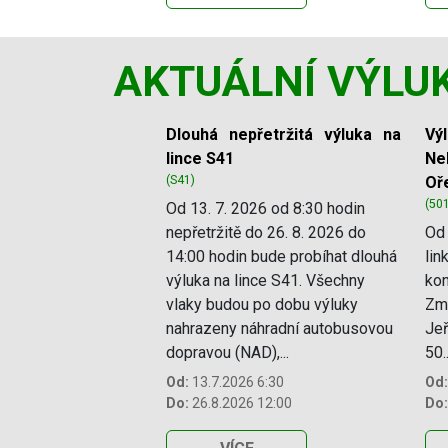
AKTUÁLNÍ VÝLU
Slide 1 of 12
Dlouhá nepřetržitá výluka na
Vý
lince S41
Ne
(S41)
Oř
(50
Od 13. 7. 2026 od 8:30 hodin
nepřetržitě do 26. 8. 2026 do
Od 
14:00 hodin bude probíhat dlouhá
lin
výluka na lince S41. Všechny
kon
vlaky budou po dobu výluky
Změ
nahrazeny náhradní autobusovou
Jeř
dopravou (NAD),...
50..
Od:
13.7.2026 6:30
Od:
Do:
26.8.2026 12:00
Do: