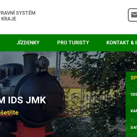
PRAVNÍ SYSTÉM
 KRAJE
JÍZDENKY
PRO TURISTY
KONTAKT & 
SP
OD
 IDS JMK
KA
šetříte
DA